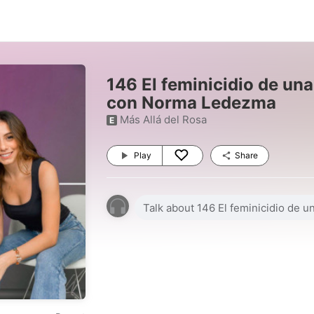
146 El feminicidio de una
con Norma Ledezma
Más Allá del Rosa
E
Play
Share