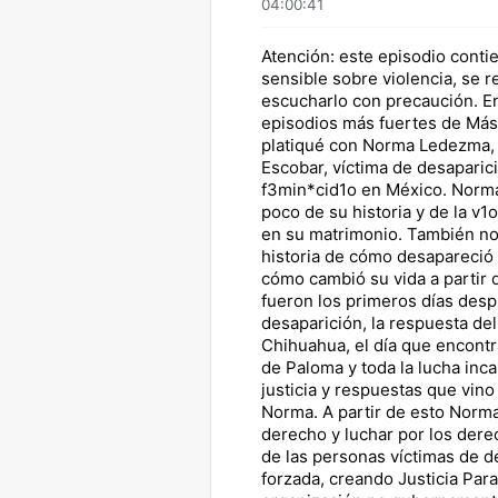
04:00:41
Atención: este episodio conti
sensible sobre violencia, se 
escucharlo con precaución. E
episodios más fuertes de Más 
platiqué con Norma Ledezma
Escobar, víctima de desaparic
f3min*cid1o en México. Norma
poco de su historia y de la v1
en su matrimonio. También no
historia de cómo desapareció 
cómo cambió su vida a partir 
fueron los primeros días desp
desaparición, la respuesta de
Chihuahua, el día que encontr
de Paloma y toda la lucha inc
justicia y respuestas que vin
Norma. A partir de esto Norma
derecho y luchar por los der
de las personas víctimas de d
forzada, creando Justicia Para