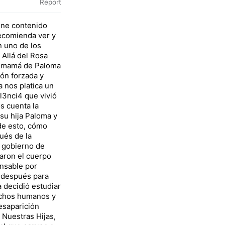
Report
ene contenido
recomienda ver y
n uno de los
Allá del Rosa
, mamá de Paloma
ión forzada y
 nos platica un
ol3nci4 que vivió
s cuenta la
su hija Paloma y
de esto, cómo
ués de la
l gobierno de
aron el cuerpo
ansable por
o después para
 decidió estudiar
echos humanos y
esaparición
 Nuestras Hijas,