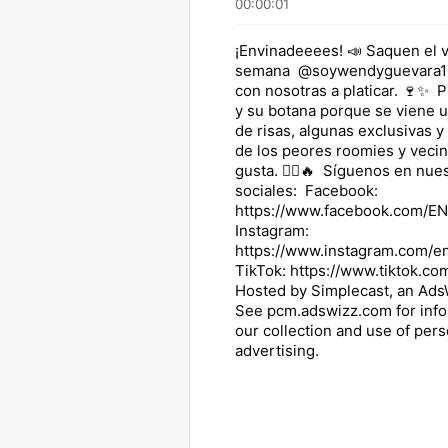
00:00:01
¡Envinadeeees! 📣 Saquen el v
semana @soywendyguevara11
con nosotras a platicar. 🍷✨ 
y su botana porque se viene u
de risas, algunas exclusivas 
de los peores roomies y veci
gusta. 👯‍♀️🔥 Síguenos en nue
sociales: Facebook:
https://www.facebook.com/
Instagram:
https://www.instagram.com/e
TikTok: https://www.tiktok.c
Hosted by Simplecast, an Ad
See pcm.adswizz.com for info
our collection and use of pers
advertising.