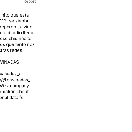
Report
inito que esta
13 se sienta
Preparen su vino
n episodio lleno
y ese chismecito
nos que tanto nos
stras redes
ENVINADAS
nvinadas_/
om/@envinadas_
sWizz company.
rmation about
onal data for