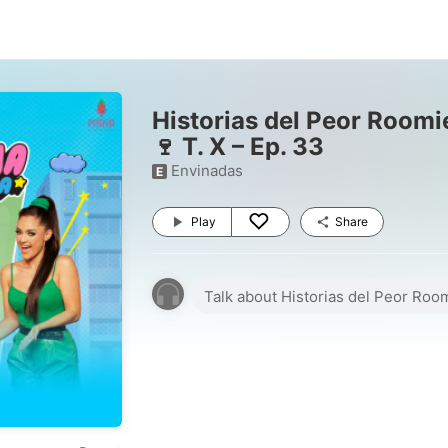
Historias del Peor Roomi
🍷 T. X – Ep. 33
Envinadas
E
Play
Share