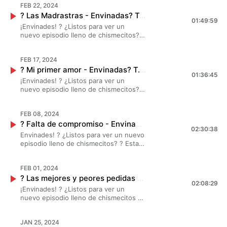
FEB 22, 2024
contaron todo sobre "Círculo vicioso de
? Las Madrastras - Envinadas? T. 7 - EP. 18
las emociones". ? ?✨ ¡Esto se va a
01:49:59
poner bueno! ?
¡Envinades! ? ¿Listos para ver un
nuevo episodio lleno de chismecitos? ?
Esta vez, #MarianaBotas
#JessicaSegura y #DanielaLuján nos
FEB 17, 2024
contaron todo sobre "Las Madrastras".
? Mi primer amor - Envinadas? T. 7 - EP. 17
? ?✨ ¡Esto se va a poner bueno! ?
01:36:45
¡Envinades! ? ¿Listos para ver un
nuevo episodio lleno de chismecitos? ?
Esta vez, #MarianaBotas
#JessicaSegura y #DanielaLuján nos
FEB 08, 2024
contaron todo sobre su "Primer Amor".
? Falta de compromiso - Envinadas? T. 7 - EP. 16
? ?✨ ¡Esto se va a poner bueno! ?
02:30:38
Envinades! ? ¿Listos para ver un nuevo
episodio lleno de chismecitos? ? Esta
vez, #MarianaBotas #JessicaSegura y
#DanielaLuján nos contaron las peores
FEB 01, 2024
faltas de compromiso. ? ?✨ ¡Esto se va
? Las mejores y peores pedidas de mano - Envinadas? T. 7 - EP. 15
a poner bueno! ?
02:08:29
¡Envinades! ? ¿Listos para ver un
nuevo episodio lleno de chismecitos de
bodorrios? ? Esta vez, #MarianaBotas
#JessicaSegura y #DanielaLuján nos
JAN 25, 2024
contaron las mejores y pedidas de