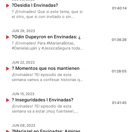
?Desidia I Envinadas?
vamos a revelar historias exclusivas del
01:40:14
famoso #Ghosting ¡Este es un episodio
? ¡Envinades! Que si este tema, que si
que no se pueden perder! ??
el otro, que si con invitado o sin
invitado, por eso #MarianaBotas
#JessicaSegura y #DanielaLuján ¡se
JUN 29, 2023
pusieron de acuerdo! y nos hablarán
?Odin Dupeyron en Envinadas: ¿Cómo te ayudó a salir del hoyo? I Envinadas?
de la desidia. ¡Se pusó bien bueno! ?
01:36:26
? ¡Envinades! Para #MarianaBotas,
#DanielaLuján y #JessicaSegura todas
la historias ya están contadas, pero
nadie como #OdinDupeyron para
JUN 22, 2023
hacerlo y esta semana nos acompaña
? Momentos que nos mantienen humildes I Envinadas?
para darnos una manita para que no
01:28:05
caigamos en este hoyo llamado vida
¡Envinades! ?El episodio de esta
¡No se lo pueden perder! ?
semana vamos a confesar historias que
nadie sabe, pero que sin duda son
momentos que nos mantienen
JUN 15, 2023
humildes, dices tú. ¡Se puso bueno! ?
? Inseguridades I Envinadas?
¡Descúbrelo en este nuevo episodio! ?
01:41:45
¡Envinades! ?El episodio de esta
semana va a estar ¡muy fuerteee!,
abrimos nuestros corazones y
hablamos de esas pequeñas grandes
JUN 08, 2023
inseguridades que cada una de
?Mariazel en Envinadas: Amigas envidiosas I Envinadas?
nosotras tiene, sabemos que ustedes