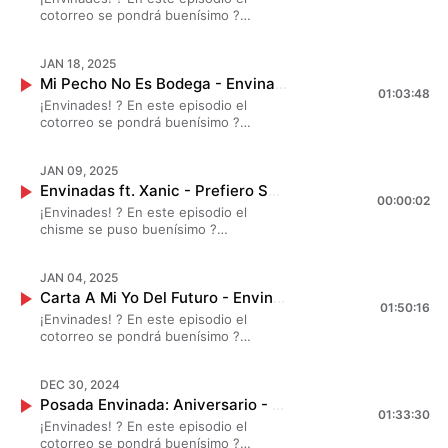
tiempo.?✨
cotorreo se pondrá buenísimo ?
#MarianaBotas, #JessicaSegura y
#DanielaLuján revelaron el nombre de
JAN 18, 2025
las personas que se les han caído del
Mi Pecho No Es Bodega - Envinadas? T. 8 - EP. 24
pedestal, escucha este chismecito con
01:03:48
Odemaris Ruiz?✨
¡Envinades! ? En este episodio el
cotorreo se pondrá buenísimo ?
#MarianaBotas, #JessicaSegura y
#DanielaLuján revelaron los grandes
JAN 09, 2025
secretos que han guardado por mucho
Envinadas ft. Xanic - Prefiero Ser Su Amante ? T. 8 - EP. 20
tiempo?✨
00:00:02
¡Envinades! ? En este episodio el
chisme se puso buenísimo ?
#MarianaBotas, #JessicaSegura y
#DanielaLuján chismearon largo y
JAN 04, 2025
tendido con Xanic sobre ser o no la
Carta A Mi Yo Del Futuro - Envinadas? T. 8 - EP. 22
amante en la vida de alguien ? ?✨
01:50:16
¡Envinades! ? En este episodio el
cotorreo se pondrá buenísimo ?
#MarianaBotas, #JessicaSegura y
#DanielaLuján decretaron pura cosa
DEC 30, 2024
bonita para el 2025?✨
Posada Envinada: Aniversario - Envinadas? T. 8 - EP. 21
01:33:30
¡Envinades! ? En este episodio el
cotorreo se pondrá buenísimo ?