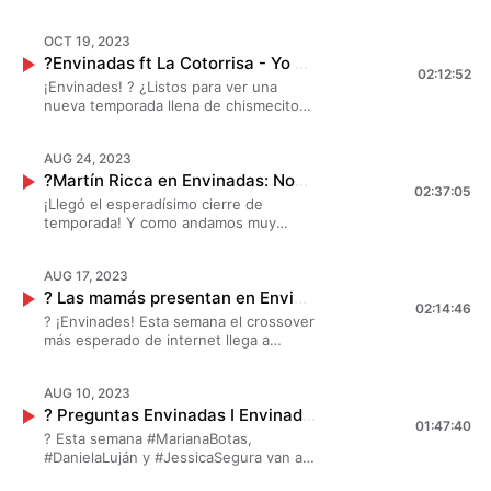
#MarianaBotas #JessicaSegura y
#DanielaLuján se dedicaron a hacer
OCT 19, 2023
vividuras y nos contaron todo lo que
?Envinadas ft La Cotorrisa - Yo y mi bocota I Envinadas? T. 7 EP. 1
les pasó. ? ¡Esto se va a poner bueno!
02:12:52
?
¡Envinades! ? ¿Listos para ver una
nueva temporada llena de chismecitos?
Esta vez, #MarianaBotas
#JessicaSegura y #DanielaLuján
AUG 24, 2023
invitaron a #LaCotorrisa ? reímos como
?Martín Ricca en Envinadas: Nostalgia I Envinadas? Gran final de temporada
nunca. ¡Esto se va a poner bueno! ?
02:37:05
¡Llegó el esperadísimo cierre de
temporada! Y como andamos muy
2000s y bien nostálgicas,
#MarianaBotas #DanielaLuján y
AUG 17, 2023
#JessicaSegura invitaron a
? Las mamás presentan en Envinadas: sugars y cougars I Envinadas?
#MartínRicca para un cierre con broche
02:14:46
de oro. ? ¡Saquen los pañuelos que va
? ¡Envinades! Esta semana el crossover
a estar buenísimo! ?
más esperado de internet llega a
Envinadas. ? #MarianaBotas,
#JessicaSegura y #DanielaLuján se
AUG 10, 2023
juntaron con #LasMamásPresentan
? Preguntas Envinadas I Envinadas?
para echar la chisma sabrosa.
01:47:40
Prepárense que esto se va a poner
? Esta semana #MarianaBotas,
bueno.?
#DanielaLuján y #JessicaSegura van a
darles muchas respuesta porque este