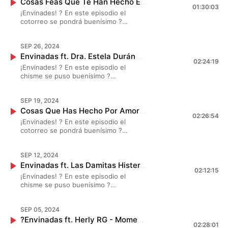
Cosas Feas Que Te Han Hecho En El Trabajo - Envinadas? T. 8 - EP. 9
comunidad envinada en su trabajo ? ?
01:30:03
¡Envinades! ? En este episodio el
cotorreo se pondrá buenísimo ?
#MarianaBotas, #JessicaSegura y
#DanielaLuján chismearon largo y
SEP 26, 2024
tendido sobre las cosas horribles que
Envinadas ft. Dra. Estela Durán - Lo Que Ya No Callamos Las Mujeres ? T. 8 - EP. 8
han vivido en sus trabajos ? ?✨
02:24:19
¡Envinades! ? En este episodio el
chisme se puso buenísimo ?
#MarianaBotas, #JessicaSegura y
#DanielaLuján chismearon largo y
SEP 19, 2024
tendido sobre situaciones por las que
Cosas Que Has Hecho Por Amor - Envinadas? T. 8 - EP. 7
pasamos las mujeres día a día y ya no
02:26:54
estamos dispuestas a aceptarlas, no te
¡Envinades! ? En este episodio el
pierdas este cotorreo con
cotorreo se pondrá buenísimo ?
#EstelaDurán ? ?✨
#MarianaBotas, #JessicaSegura y
#DanielaLuján chismearon largo y
SEP 12, 2024
tendido sobre las cosas que hicieron
Envinadas ft. Las Damitas Histeria - Vecinos Incómodos ? T. 8 - EP. 6
por amor y salieron mal ? ?✨
02:12:15
¡Envinades! ? En este episodio el
chisme se puso buenísimo ?
#MarianaBotas, #JessicaSegura y
#DanielaLuján chismearon largo y
SEP 05, 2024
tendido sobre experiencias negativas y
?Envinadas ft. Herly RG - Momentos Que Cambiaron Tu Vida ? T. 8 - EP. 5
positivas con sus vecinos, no te
02:28:01
pierdas este cotorreo con