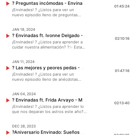
? Preguntas incómodas - Envinadas? T. 7 - EP. 14
mano. ? ?✨ ¡Esto se va a poner bueno!
01:45:24
?
¡Envinades! ? ¿Listos para ver un
nuevo episodio lleno de preguntas
incómodas? ? Esta vez, #MarianaBotas
#JessicaSegura y #DanielaLuján
JAN 18, 2024
respondieron a todas las preguntas
? Envinadas ft. Ivonne Delgado - Mi encuentro con mi cuerpo ? T. 7 - EP. 13
incómodas . ? ?✨ ¡Esto se va a poner
02:10:16
bueno! ?
¡Envinades! ? ¿Listos para aprender a
cuidar nuestra alimentación? ?✨ Esta
vez, #MarianaBotas #JessicaSegura y
#DanielaLuján invitaron a
JAN 11, 2024
#IvonneDelgado a explicarnos todo lo
? Las mejores y peores pedas - Envinadas? T. 7 - EP. 12
que necesitamos saber sobre las
01:47:16
dietas. ✨ ¡Esto se va a poner
¡Envinades! ? ¿Listos para ver un
interesante! ?
nuevo episodio lleno de anécdotas
divertidas? ? Esta vez, #MarianaBotas
#JessicaSegura y #DanielaLuján nos
JAN 04, 2024
contaron sus mejores y peores pedas .
? Envinadas ft. Frida Arvayo - Mi encuentro con los astros ? T. 7 - EP. 11
? ?✨ ¡Esto se va a poner bueno! ?
02:13:40
¡Envinades! ? ¿Listos para aprender lo
que nos deparan los astros este año?
? Esta vez, #MarianaBotas
#JessicaSegura y #DanielaLuján
DEC 28, 2023
invitaron a #FridaArvayo a explicarnos
?Aniversario Envinado: Sueños cumplidos - Envinadas ? T. 7 - EP. 11
todo lo que necesitamos para este