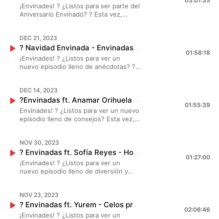
03:01:35
2024. ✨ ¡Esto se va a poner bueno! ?
¡Envinades! ? ¿Listos para ser parte del
Aniversario Envinado? ? Esta vez,
#MarianaBotas #JessicaSegura y
#DanielaLuján invitaron #Envinades a
DEC 21, 2023
contarnos sus historias de sueños
? Navidad Envinada - Envinadas? T. 7 - EP. 10
cumplidos. ✨ ¡Esto se va a poner
01:58:18
bueno! ?
¡Envinades! ? ¿Listos para ver un
nuevo episodio lleno de anécdotas? ?
Esta vez, #MarianaBotas
#JessicaSegura y #DanielaLuján nos
DEC 14, 2023
contaron sus buenas y malas
?Envinadas ft. Anamar Orihuela - De todo un poco ? T. 7 - EP. 9
experiencias navideñas?. ?✨ ¡Esto se
01:55:39
va a poner bueno! ?
Envinades! ? ¿Listos para ver un nuevo
episodio lleno de consejos? Esta vez,
#MarianaBotas #JessicaSegura y
#DanielaLuján invitaron a #Anamar ?
NOV 30, 2023
para hablar de todo un poco. ¡Esto se
? Envinadas ft. Sofía Reyes - Hoy me porto mal? T. 7 - EP. 7
va a poner bueno! ?
01:27:00
¡Envinades! ? ¿Listos para ver un
nuevo episodio lleno de diversión y
revelaciones? Esta vez, #MarianaBotas
#JessicaSegura y #DanielaLuján
NOV 23, 2023
invitaron a #SofíaReyes ? para
? Envinadas ft. Yurem - Celos profesionales en pareja? T. 7 - EP. 6
portarnos mal. ¡Esto se va a poner
02:06:46
bueno! ?
¡Envinades! ? ¿Listos para ver un