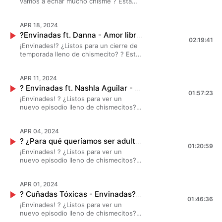
vamos a echar mucho chisme ? Esta
vez, #MarianaBotas, #JessicaSegura y
#DanielaLuján contaron su "Mejor
APR 18, 2024
regreso", no te pierdas este inicio de
?Envinadas ft. Danna - Amor libre T. 7 - EP. 26 I ? Gran final de temporada
temporada. ? ?✨ ¡Venimos más fuertes
02:19:41
que nunca! ?
¡Envinades!? ¿Listos para un cierre de
temporada lleno de chismecito? ? Esta
vez, #MarianaBotas #JessicaSegura y
#DanielaLuján platicaron todo sobre el
APR 11, 2024
“Amor libre”, con la invitada de lujo,
? Envinadas ft. Nashla Aguilar - Romper las reglas? T. 7 - EP. 25
¡#DANNA! ¡Esto se va a poner bueno!
01:57:23
??
¡Envinades! ? ¿Listos para ver un
nuevo episodio lleno de chismecitos? ?
Esta vez, #MarianaBotas,
#JessicaSegura y #DanielaLuján nos
APR 04, 2024
contaron todo sobre sus experiencias
? ¿Para qué queríamos ser adultos? - Envinadas? T. 7 - EP. 24
al "Romper las Reglas", no te pierdas
01:20:59
este episodio con #NashlaAguilar. ? ?
¡Envinades! ? ¿Listos para ver un
✨¡Esto se va a poner bueno! ?
nuevo episodio lleno de chismecitos? ?
Esta vez, #MarianaBotas,
#JessicaSegura y #DanielaLuján nos
APR 01, 2024
contaron todo sobre la gran pregunta
? Cuñadas Tóxicas - Envinadas? T. 7 - EP. 23
"¿Para qué queríamos ser adultos?". ? ?
01:46:36
✨ ¡Esto se va a poner bueno! ?
¡Envinades! ? ¿Listos para ver un
nuevo episodio lleno de chismecitos? ?
Esta vez, #MarianaBotas