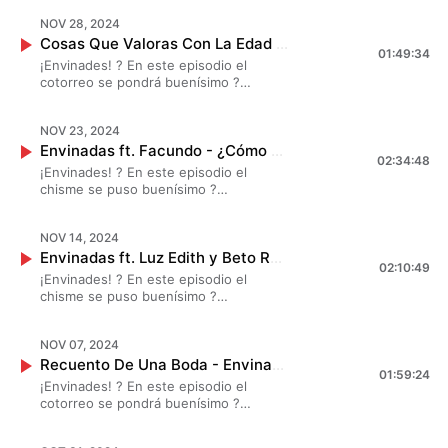
#DanielaLuján chismearon largo y
NOV 28, 2024
tendido con Shiky sobre el proceso de
Cosas Que Valoras Con La Edad - Envinadas? T. 8 - EP. 17
adaptarse a la vida ? ?✨
01:49:34
¡Envinades! ? En este episodio el
cotorreo se pondrá buenísimo ?
#MarianaBotas, #JessicaSegura y
#DanielaLuján chismearon sobre
NOV 23, 2024
aquellas cosas que valoramos con la
Envinadas ft. Facundo - ¿Cómo Saliste De Tu Peor Bache? ? T. 8 - EP. 16
edad ?✨
02:34:48
¡Envinades! ? En este episodio el
chisme se puso buenísimo ?
#MarianaBotas, #JessicaSegura y
#DanielaLuján chismearon largo y
NOV 14, 2024
tendido sobre momentos difíciles y
Envinadas ft. Luz Edith y Beto Rojas - Cómo Es Tu Vida Después Del Duelo ? T. 8 - EP. 15
como se puede salir del bache, todo
02:10:49
esto muy al estilo de #Facundo ? ?✨
¡Envinades! ? En este episodio el
chisme se puso buenísimo ?
#MarianaBotas, #JessicaSegura y
#DanielaLuján chismearon largo y
NOV 07, 2024
tendido sobre la vida y el duelo, no te
Recuento De Una Boda - Envinadas? T. 8 - EP. 14
pierdas este chisme junto a #LuzEdith
01:59:24
y #BetoRojas ? ?✨
¡Envinades! ? En este episodio el
cotorreo se pondrá buenísimo ?
#MarianaBotas, #JessicaSegura y
#DanielaLuján chismearon sobre todo