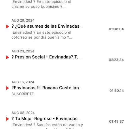
¡Envinades! ? En este episodio el
#DamitasHisteria ? ?✨
chisme se puso buenísimo ?
#MarianaBotas, #JessicaSegura y
#DanielaLuján chismearon largo y
AUG 29, 2024
tendido sobre los momentos que
? ¿Qué asumes de las Envinadas? - Envinadas? T. 8 - EP. 4
nunca pensaste que te cambiarían la
01:38:04
vida para siempre, no te pierdas este
¡Envinades! ? En este episodio el
cotorreo con #HerlyRG. ? ?✨
cotorreo se pondrá buenísimo ?
#MarianaBotas, #JessicaSegura y
#DanielaLuján chismearon largo y
AUG 23, 2024
tendido sobre las cosas que la
? Presión Social - Envinadas? T. 8 - EP. 3
comunidad envinada asume de ellas. ?
02:23:34
?✨
AUG 16, 2024
?Envinadas ft. Roxana Castellanos - La Tragicomedia de la Vida ? T. 8 - EP. 2
01:50:14
SUSCRÍBETE
AUG 08, 2024
? Tu Mejor Regreso - Envinadas? T. 8 - EP. 1
01:49:37
¡Envinades! ? Sus tías están de vuelta y