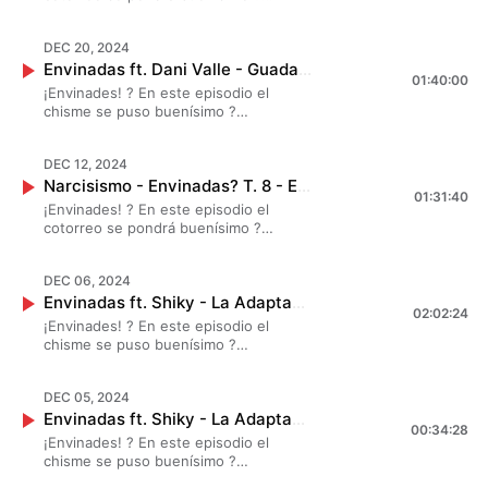
#MarianaBotas, #JessicaSegura y
#DanielaLuján celebraron el aniversario
DEC 20, 2024
de Envinadas con una hermosa posada,
Envinadas ft. Dani Valle - Guadalupe Reyes, Cuando Me Ganó La Copita ? T. 8 - EP. 20
llena de magia y muchos invitades
01:40:00
especiales ?✨
¡Envinades! ? En este episodio el
chisme se puso buenísimo ?
#MarianaBotas, #JessicaSegura y
#DanielaLuján chismearon largo y
DEC 12, 2024
tendido con Dani Valle sobre peditas
Narcisismo - Envinadas? T. 8 - EP. 18
que pasaron en el Guadalupe Reyes ? ?
01:31:40
✨
¡Envinades! ? En este episodio el
cotorreo se pondrá buenísimo ?
#MarianaBotas, #JessicaSegura y
#DanielaLuján compartieron historias
DEC 06, 2024
sobre narcisismo de la comunidad
Envinadas ft. Shiky - La Adaptación En Tu Vida ? T. 8 - EP. 18
envinada ?✨
02:02:24
¡Envinades! ? En este episodio el
chisme se puso buenísimo ?
#MarianaBotas, #JessicaSegura y
#DanielaLuján chismearon largo y
DEC 05, 2024
tendido con Shiky sobre el proceso de
Envinadas ft. Shiky - La Adaptación En Tu Vida ? T. 8 - EP. 18
adaptarse a la vida ? ?✨
00:34:28
¡Envinades! ? En este episodio el
chisme se puso buenísimo ?
#MarianaBotas, #JessicaSegura y