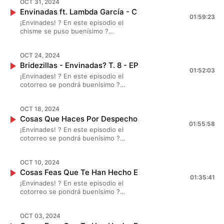
OCT 31, 2024
lo que se vivió en la hermosa boda de
Envinadas ft. Lambda García - Cosas Paranormales ? T. 8 - EP. 13
Daniela Luján ?✨
01:59:23
¡Envinades! ? En este episodio el
chisme se puso buenísimo ?
#MarianaBotas, #JessicaSegura y
#DanielaLuján chismearon largo y
OCT 24, 2024
tendido sobre experiencias
Bridezillas - Envinadas? T. 8 - EP. 12
paranormales, no te pierdas este
01:52:03
chisme junto a #LambdaGarcía ? ?✨
¡Envinades! ? En este episodio el
cotorreo se pondrá buenísimo ?
#MarianaBotas, #JessicaSegura y
#DanielaLuján chismearon sobre
OCT 18, 2024
anécdotas que sucedieron antes o en
Cosas Que Haces Por Despecho - Envinadas? T. 8 - EP. 11
la boda ¡No te pierdas la despedida de
01:55:58
soltera de Daniela Luján, muy al estilo
¡Envinades! ? En este episodio el
envinado! ? ?✨
cotorreo se pondrá buenísimo ?
#MarianaBotas, #JessicaSegura y
#DanielaLuján chismearon sobre
OCT 10, 2024
aquellas cosas que han hecho por
Cosas Feas Que Te Han Hecho En El Trabajo Pt. 2 - Envinadas? T. 8 - EP. 10
despecho ? ?✨
01:35:41
¡Envinades! ? En este episodio el
cotorreo se pondrá buenísimo ?
#MarianaBotas, #JessicaSegura y
#DanielaLuján chismearon sobre
OCT 03, 2024
historias muy feas que ha vivido la