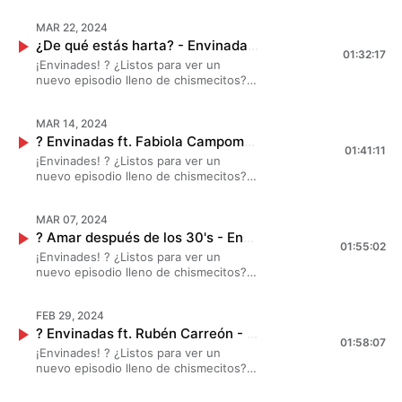
#JessicaSegura y #DanielaLuján nos
MAR 22, 2024
contaron todo sobre las "Cuñadas
¿De qué estás harta? - Envinadas? T. 7 - EP. 22
Tóxicas". ? ?✨ ¡Esto se va a poner
01:32:17
bueno! ?
¡Envinades! ? ¿Listos para ver un
nuevo episodio lleno de chismecitos? ?
Esta vez, #MarianaBotas
#JessicaSegura y #DanielaLuján nos
MAR 14, 2024
contaron todo sobre "¿De qué estás
? Envinadas ft. Fabiola Campomanes - Amores prohibidos? T. 7 - EP. 21
harta?". ? ?✨ ¡Esto se va a poner
01:41:11
bueno! ?
¡Envinades! ? ¿Listos para ver un
nuevo episodio lleno de chismecitos? ?
Esta vez, #MarianaBotas
#JessicaSegura y #DanielaLuján nos
MAR 07, 2024
contaron todo sobre "Amores
? Amar después de los 30's - Envinadas? T. 7 - EP. 20
Prohibidos" no te pierdas este episodio
01:55:02
con #FabiolaCampomanes ? ?✨ ¡Esto
¡Envinades! ? ¿Listos para ver un
se va a poner bueno! ?
nuevo episodio lleno de chismecitos? ?
Esta vez, #MarianaBotas
#JessicaSegura y #DanielaLuján nos
FEB 29, 2024
contaron todo sobre "Amar después de
? Envinadas ft. Rubén Carreón - Círculo Vicioso de las Emociones? T. 7 - EP. 19
los 30's". ? ?✨
01:58:07
¡Envinades! ? ¿Listos para ver un
nuevo episodio lleno de chismecitos? ?
Esta vez, #MarianaBotas
#JessicaSegura y #DanielaLuján nos