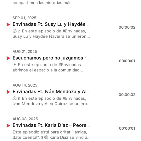
compartimos las historias más
profundas del amor. 🥀😮‍💨 Nosotras
platicamos de lo que duele, lo que sana
SEP 01, 2025
y lo que se aprende en el camino. A
Envinadas Ft. Susy Lu y Haydée Navarra – Envidia en el trabajo🍷 T. Wine – Ep. 20
veces el amor de tu vida es un sueño,
00:00:02
una etapa… o algo que marcó tu
🫠🍷 En este episodio de #Envinadas,
camino. Tuvimos una buena charla,
Susy Lu y Haydée Navarra se unieron
copita en mano y mucho chismorreo.
al copeo para contarnos sus
experiencias lidiando con "Envidia en el
AUG 21, 2025
trabajo". Ahora sí nos quedamos con el
Escuchamos pero no juzgamos - Envinadas🍷 T. Wine - EP. 19
ojo cuadrado de tanto chismecito 😂
00:00:01
🍷 En este episodio de #Envinadas
abrimos el espacio a la comunidad
envinade: anécdotas random,
momentos curiosos y esas
AUG 14, 2025
experiencias que se disfrutan más
Envinadas Ft. Iván Mendoza y Alex Quiroz – Momentos en los que dije Trágame Tierra🍷 T. Wine – Ep. 18
platicadas entre amigas. Una buena
00:00:02
charla, copita en mano y mucho
🫠🍷 En este episodio de #Envinadas,
chismorreo.
Iván Mendoza y Alex Quiroz se unieron
al brindis para contarnos sus mejores
(o peores) historias de “¡trágame
AUG 08, 2025
tierra!”. Desde metidas de pata épicas
Envinadas Ft. Karla Díaz – Peores Dates🍷 T. Wine – Ep. 17
hasta silencios incómodos, aquí se vino
00:00:01
a reírse de todo… porque si ya pasó, al
Este episodio está para gritar “¡amiga,
menos que sirva para el chisme. 😂
date cuenta!”.🍷😂 Karla Díaz se vino a