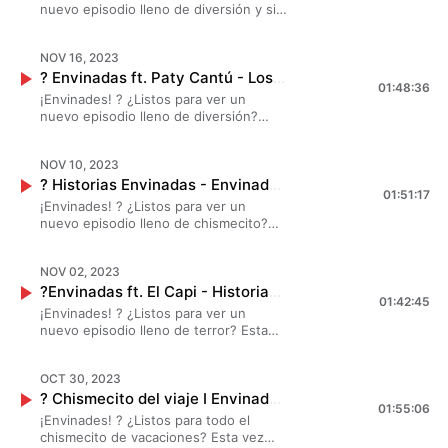
nuevo episodio lleno de diversión y sin
nada de celos? Esta vez,
#MarianaBotas #JessicaSegura y
NOV 16, 2023
#DanielaLuján invitaron a #Yurem ?
? Envinadas ft. Paty Cantú - Los casi algo? T. 7 - EP. 5
para darnos su versión sobre los celos
01:48:36
profesionales en pareja. ¡Esto se va a
¡Envinades! ? ¿Listos para ver un
poner bueno! ?
nuevo episodio lleno de diversión?
Esta vez, #MarianaBotas
#JessicaSegura y #DanielaLuján
NOV 10, 2023
invitaron a #PatyCantú ? para
? Historias Envinadas - Envinadas ? T. 7 - EP. 4
iluminarnos con su sabiduría. ¡Esto se
01:51:17
va a poner bueno! ?
¡Envinades! ? ¿Listos para ver un
nuevo episodio lleno de chismecito?
Esta semana #MarianaBotas
#JessicaSegura y #DanielaLuján van a
NOV 02, 2023
leer todas esas historias que se
?Envinadas ft. El Capi - Historias de terror ? T. 7 - EP. 3
quedaron en el buró, pero nunca en el
01:42:45
olvido. ¡Esto se va a poner buenísimo!
¡Envinades! ? ¿Listos para ver un
?
nuevo episodio lleno de terror? Esta
semana #MarianaBotas #JessicaSegura
y #DanielaLuján invitaron a #ElCapi ?
OCT 30, 2023
para contar unas historias que harán
? Chismecito del viaje I Envinadas? T. 7 - EP. 2
que se les pongan los pelos de punta.
01:55:06
¡Esto se va a poner terroríficamente
¡Envinades! ? ¿Listos para todo el
bueno! ?
chismecito de vacaciones? Esta vez