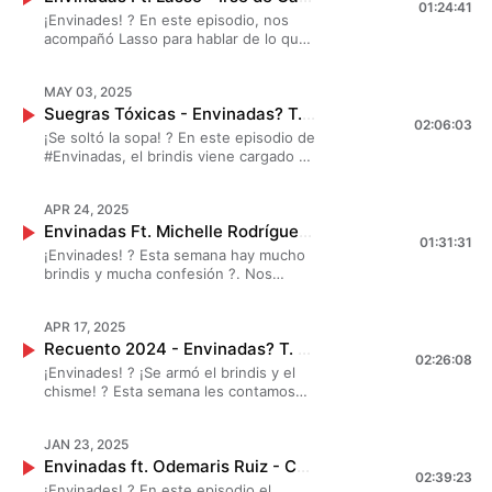
01:24:41
vino y muchas verdades, compartimos
¡Envinades! ? En este episodio, nos
como vivimos esa crisis silenciosa que
acompañó Lasso para hablar de lo que
a veces llega sin avisar. #MarianaBotas
nadie te cuenta al mudarte de casa,
#DanielaLuján #JessicaSegura
ciudad o país. ??✈️ Desde empacar
#SenseiMedia #Envinadas
MAY 03, 2025
cajas con el corazón roto hasta
Suegras Tóxicas - Envinadas? T. Wine - EP. 3
extrañar tu país. Aquí se habla de todo:
02:06:03
despedidas, nuevos comienzos y
¡Se soltó la sopa! ? En este episodio de
muchas ganas de crecer. ?
#Envinadas, el brindis viene cargado de
#MarianaBotas #DanielaLuján
anécdotas intensas y mucho chisme ?.
#JessicaSegura #SenseiMedia
#MarianaBotas, #JessicaSegura y
#Envinadas
APR 24, 2025
#DanielaLuján nos atrevimos a platicar
Envinadas Ft. Michelle Rodríguez? T. Wine - EP. 2
de un tema que a muchas nos pone en
01:31:31
shock: ¡las suegras tóxicas! ?? Desde
¡Envinades! ? Esta semana hay mucho
historias incómodas hasta confesiones
brindis y mucha confesión ?. Nos
que jamás habíamos contado…
acompaña la increíble Michelle
¡prepárate para reír, identificarte y
Rodríguez, quien nos comparte cómo
decir: “¡yo también!”! ✨
APR 17, 2025
ha sido llegar a los 40’s con toda la
Recuento 2024 - Envinadas? T. 9 - EP. 1
actitud ?. Además, nuestras queridas
02:26:08
#MarianaBotas, #JessicaSegura y
¡Envinades! ? ¡Se armó el brindis y el
#DanielaLuján comparten sus miedos,
chisme! ? Esta semana les contamos
cambios y reflexiones al enfrentarse a
TODO lo que nos dejó el 2024. Spoiler:
la edad ✨?
hubo risas, lágrimas y mucho vino. ?
JAN 23, 2025
#MarianaBotas, #JessicaSegura y
Envinadas ft. Odemaris Ruiz - Cuando Alguien Se Te Cae Del Pedestal T. 8 - EP. 25 I Fin de temporada
#DanielaLuján revelaron los grandes
02:39:23
secretos que han guardado por mucho
¡Envinades! ? En este episodio el