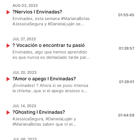
episodio fue uno lleno de las
AUG 03, 2023
preguntas que ustedes enviaron.
?Nervios I Envinadas?
Ahora sí agárrense que hay de todo,
01:55:45
preguntas íntimas, personales,
Envinades, esta semana #MarianaBotas
divertidas e intrigosas y más. ¡No van a
#JessicaSegura y #DanielaLuján se
soportarrrrr! ?
sentaron con una rica copita de vino ?
para darles los mejores consejos para
JUL 27, 2023
que no les ganen los nervios, esos que
? Vocación o encontrar tu pasión I Envinadas?
enloquecen. ? ¡Tomen nota!
01:29:57
#Envinadas #Envinades #SenseiMedia
Envinades, algo que hemos aprendido
#ItsWineOclock
es que nunca es demasiado tarde para
encontrar lo que verdaderamente nos
✨apasiona en la vida ✨ y esta semana
JUL 20, 2023
#DanielaLujan #JessicaSegura y
?Amor o apego I Envinadas?
#MarianaBotas lo van a probar. ? ¡Se
01:29:01
puso muy intenso! ?
¡Envinades! ? Ahora si se puso intensa
la chisma…que si el apego ansioso o
evitativo, o que si el poliamor o la
monogamia. Esta semana
JUL 14, 2023
#MarianaBotas #JessicaSegura y
?Ghosting I Envinadas?
#DanielaLuján van a descubrir si es
01:44:59
amor o apego. ¡No se vale llamarle al
#JessicaSegura, #DanielaLuján y
ex! ?
#MarianaBotas saben que ni el
correcaminos desaparece tan rápido
como ellos cuando nos dejan bien
JUL 06, 2023
ghosteadas, por eso esta semana