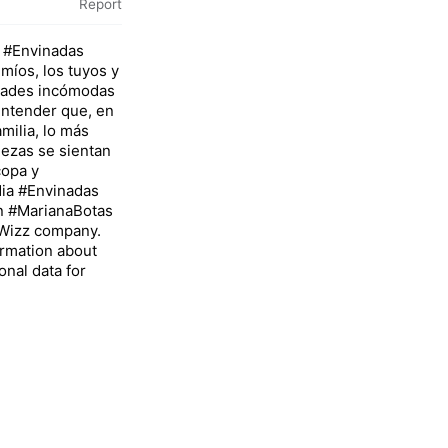
Report
n #Envinadas
míos, los tuyos y
rdades incómodas
 entender que, en
milia, lo más
iezas se sientan
copa y
ia #Envinadas
n #MarianaBotas
sWizz company.
rmation about
onal data for