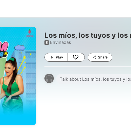
Los míos, los tuyos y los 
Envinadas
E
Play
Share