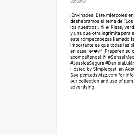
00:00:01
¡Envinades! Este miércoles e
deshebramos el tema de “Los 
los nuestros”. 🥂🔥 Risas, ve
y una que otra lagrimita para
este rompecabezas llamado fa
importante es que todas las p
en casa. 🧩❤️‍🩹 ¡Preparen su 
acompáñenos! 🥂 #SenseiMed
#JessicaSegura #DanielaLujá
Hosted by Simplecast, an Ad
See pcm.adswizz.com for info
our collection and use of pers
advertising.