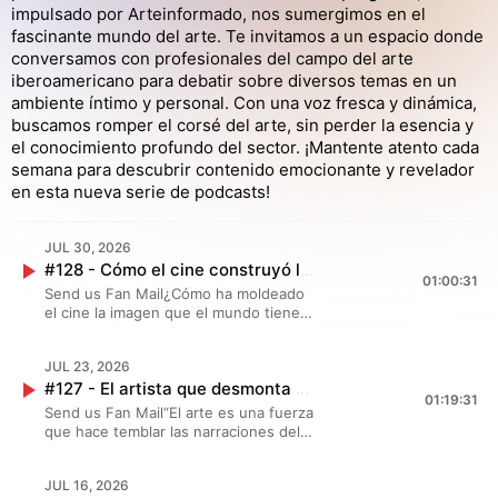
impulsado por Arteinformado, nos sumergimos en el
fascinante mundo del arte. Te invitamos a un espacio donde
conversamos con profesionales del campo del arte
iberoamericano para debatir sobre diversos temas en un
ambiente íntimo y personal. Con una voz fresca y dinámica,
buscamos romper el corsé del arte, sin perder la esencia y
el conocimiento profundo del sector. ¡Mantente atento cada
semana para descubrir contenido emocionante y revelador
en esta nueva serie de podcasts!
JUL 30, 2026
#128 - Cómo el cine construyó la imagen de América Latina | Diana Cuéllar Ledesma, Curadora
01:00:31
Send us Fan Mail¿Cómo ha moldeado
el cine la imagen que el mundo tiene
de América Latina? ¿Qué papel han
jugado Hollywood, los museos y las
JUL 23, 2026
instituciones culturales en esa
#127 - El artista que desmonta monumentos | Fernando Sánchez Castillo, Artista
construcción?En este episodio de Arte
01:19:31
en Diálogo, conversamos con Diana
Send us Fan Mail“El arte es una fuerza
Cuéllar Ledesma, curadora,
que hace temblar las narraciones del
investigadora y docente, sobre la
Estado.”En este episodio de Arte en
relación entre cine, arte
Diálogo conversamos con Fernando
contemporáneo, historia e identidad
JUL 16, 2026
Sánchez Castillo, uno de los artistas