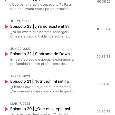
00:38:22
nuestras expertas.
¿Qué es la terapia ocupacional? ¿Para
que nos ayuda este tipo de terapia?
¿Cuál es el mejor tipo de terapia para
mi hij@? Todas estás preguntas y más
JUL 21, 2023
nos ayudan a responderlas nuestras
Episodio 23 | ¿Ya no existe el Síndrome Asperger? | Creando Superhéroes
invitadas de hoy en un nuevo episodio
01:03:04
de Creando Superhéroes.
¿Ya no existe el síndrome Asperger?
En este episodio hablamos sobre la
evolución del síndrome Asperger y la
opinión de nuestras especialistas en
JUN 09, 2023
neurodesarrollo ¿Qué es el síndrome
Episodio 22 | Síndrome de Down y educación | Creando Superhéroes
Asperger y el espectro autista? No te
00:33:33
lo puedes perder.
En este episodio especial exploramos a
profundidad sobre el síndrome de
Down, sus mitos y prejuicios.
Acompáñanos mientras te contamos
APR 14, 2023
qué es, cómo se diagnostica y qué tan
Episodio 21 | Nutrición infantil para superhéroes | Creando Superhéroes
común es en nuestra sociedad.
00:34:40
¿Sientes que tu hijo no quiere comer?
¿Se comporta caprichoso o no le gusta
lo que le preparas? En este episodio
nos acompaña la experta en nutrición
MAR 17, 2023
materno infantil Mtra. Alejandra
Episodio 20 | ¿Qué es la epilepsia? Síntomas, diagnóstico y tratamiento | Creando Superhéroes
Chavoya quien nos viene a hablar
00:36:38
sobre la importancia de la alimentación
¿Qué es la epilepsia infantil? ¿Existe un