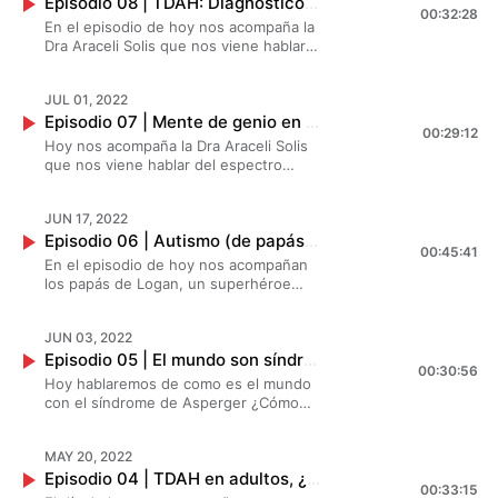
Episodio 08 | TDAH: Diagnóstico, Tratamiento y un Testimonial | Creando Superhéroes
00:32:28
En el episodio de hoy nos acompaña la
Dra Araceli Solis que nos viene hablar
del TDAH ¿Cuáles son los síntomas?
Nos hablará desde un punto de vista
JUL 01, 2022
más amplio, con factores históricos y
Episodio 07 | Mente de genio en un mundo normal: el Espectro Autista | Creando Superhéroes
cómo se realiza un diagnóstico.
00:29:12
Hoy nos acompaña la Dra Araceli Solis
que nos viene hablar del espectro
autista, cuales son los principales
problemas que tienen para
JUN 17, 2022
comunicarse y cómo los afectó esta
Episodio 06 | Autismo (de papás para papás) | Creando Superhéroes
cuarentena.
00:45:41
En el episodio de hoy nos acompañan
los papás de Logan, un superhéroe
que tiene autismo. Ellos nos
compartirán su testimonio. ¿Cómo es
JUN 03, 2022
vivir con autismo? ¿Cómo se dieron
Episodio 05 | El mundo son síndrome de asperger | Creando Superhéroes
cuenta? ¿Y cómo ha sido su
00:30:56
aprendizaje?
Hoy hablaremos de como es el mundo
con el síndrome de Asperger ¿Cómo
influye el entorno? ¿Cómo perciben a
estas personas? Nos acompañan
MAY 20, 2022
Samantha, Bibiana y Lucía para saber
Episodio 04 | TDAH en adultos, ¿cómo se vive? | Creando Superhéroes
más sobre este tema.
00:33:15