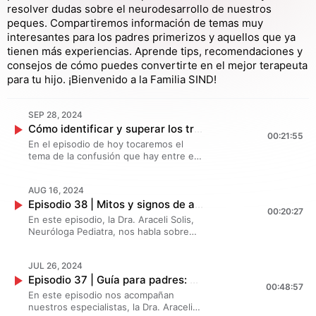
resolver dudas sobre el neurodesarrollo de nuestros
peques. Compartiremos información de temas muy
interesantes para los padres primerizos y aquellos que ya
tienen más experiencias. Aprende tips, recomendaciones y
consejos de cómo puedes convertirte en el mejor terapeuta
para tu hijo. ¡Bienvenido a la Familia SIND!
SEP 28, 2024
Cómo identificar y superar los trastornos del aprendizaje | Creando Superhéroes | Ep 39
00:21:55
En el episodio de hoy tocaremos el
tema de la confusión que hay entre el
TDAH y los Trastornos del Aprendizaje.
Te platicamos de las diferencias que
AUG 16, 2024
hay entre ambos y cómo debes
Episodio 38 | Mitos y signos de alerta más comunes sobre el Autismo | Creando Superhéroes
abordarlas con tu niñ@. Acompaña a la
00:20:27
Dra. Araceli y Samantha Solis a hablar
En este episodio, la Dra. Araceli Solis,
de este tema que puede crear
Neuróloga Pediatra, nos habla sobre
confusión entre nuestros papás y
los mitos más comunes del autismo y
mamás que nos escuchan cada mes.
las señales de alerta que no debes
¡No te lo pierdas!
JUL 26, 2024
pasar por alto. Desde la idea
Episodio 37 | Guía para padres: ¿Cómo procurar el mejor desarrollo para tu bebé? | Creando Superhéroes
equivocada de que todos los niños
00:48:57
autistas son iguales hasta las
En este episodio nos acompañan
dificultades en la comunicación y las
nuestros especialistas, la Dra. Araceli
interacciones sociales. ¡Infórmate y