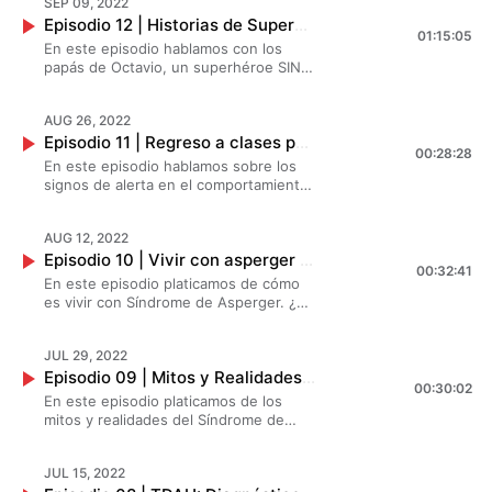
SEP 09, 2022
puedes perder!
Episodio 12 | Historias de Superhéroes: Octavio - Testimonial | Creando Superhéroes
01:15:05
En este episodio hablamos con los
papás de Octavio, un superhéroe SIND
que tiene una historia muy particular.
¿Cuáles fueron los signos de alerta? La
AUG 26, 2022
importancia de que los padres se
Episodio 11 | Regreso a clases post pandemia: Signos de alerta | Creando Superhéroes
involucren en el neurodesarrollo.
00:28:28
En este episodio hablamos sobre los
signos de alerta en el comportamiento
de tu hijo/a en este regreso a clases.
¡Ideal para que lo escuchen tanto
AUG 12, 2022
padres como maestros! Nos
Episodio 10 | Vivir con asperger | Creando Superhéroes
acompañan Samantha Solis, Lucía
00:32:41
Sánchez y la especialista en psicología
En este episodio platicamos de cómo
infantil Priscila Calvillo.
es vivir con Síndrome de Asperger. ¿El
Autismo y el Asperger son lo mismo?
JUL 29, 2022
Episodio 09 | Mitos y Realidades sobre el Asperger | Creando Superhéroes
00:30:02
En este episodio platicamos de los
mitos y realidades del Síndrome de
Asperger ¿Qué sienten? ¿Tienen cero
tolerancia? ¿Les cuesta socializar?
JUL 15, 2022
¿Cómo los podemos ayudar?