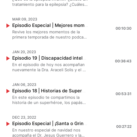
en los peques y por qué son así.
tratamiento para la epilepsia? ¿Cuáles
son las causas de la epilepsia infantil?
Los especialistas en neurodesarrollo
MAR 09, 2023
infantil el Dr. Jesus Guerrero y la
Episodio Especial | Mejores momentos 2022 | Creando Superhéroes
invitada de hoy la Dra. Melissa Chávez
00:10:30
nos vienen hablar acerca de la
Revive los mejores momentos de la
epilepsia ¡No te lo puedes perder!
primera temporada de nuestro podcast
“Creando Superhéroes”.
JAN 20, 2023
Episodio 19 | Discapacidad intelectual en niños: ¿Cómo distinguirla? | Creando Superhéroes
00:36:43
En el episodio de hoy nos acompañan
nuevamente la Dra. Araceli Solis y el Dr.
Jesus Guerrero que nos vienen a
hablar sobre la discapacidad intelectual
JAN 06, 2023
¿Retraso psicomotor o discapacidad
Episodio 18 | Historias de Superhéroes: Paulette - Testimonial | Creando Superhéroes
intelectual? ¿Cómo distinguirla? ¿Qué
00:53:31
es lo que tengo que saber? No te lo
En este episodio te compartimos la
puedes perder.
historia de un superhéroe, los papás
de Paulette nos vienen a platicar
cuáles fueron los retos más difíciles,
DEC 23, 2022
cómo se dieron cuenta que
Episodio Especial | ¡Santa o Grinch! | Creando Superhéroes
necesitaban la ayuda de un
00:27:22
profesional, como fue el proceso para
En nuestro especial de navidad nos
toda su familia ¡No te lo puedes
acompaña el Dr. Jesus Guerrero y la