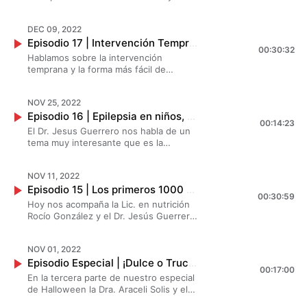
perder!
Dra. Priscila Calvillque traen una
dinámica donde cada vez que salga una
DEC 09, 2022
mentira será ¡Grinch! y cada vez que
Episodio 17 | Intervención Temprana, la forma más fácil de entenderla | Creando Superhéroes
salga una verdad será ¡Santa!
00:30:32
Hablamos sobre la intervención
temprana y la forma más fácil de
entenderla, ¿Es lo mismo que la
estimulación temprana? ¿Cómo influyó
NOV 25, 2022
la pandemia en el neurodesarrollo de
Episodio 16 | Epilepsia en niños, ¿Cómo se vive? | Creando Superhéroes
los niños? No te lo puedes perder
00:14:23
El Dr. Jesus Guerrero nos habla de un
tema muy interesante que es la
epilepsia en niños ¿Qué es? ¿Cómo se
vive? ¿Cómo la podemos diferenciar de
NOV 11, 2022
otros padecimientos?
Episodio 15 | Los primeros 1000 días de vida | Creando Superhéroes
00:30:59
Hoy nos acompaña la Lic. en nutrición
Rocío González y el Dr. Jesús Guerrero
nos vienen a hablar de los primeros
1000 días de vida de un bebé, ¿Cuál es
NOV 01, 2022
el alimento más importante para tu
Episodio Especial | ¡Dulce o Truco! | Creando Superhéroes
niño? ¿Qué tan importante es la
00:17:00
lactancia materna?
En la tercera parte de nuestro especial
de Halloween la Dra. Araceli Solis y el
Dr. Jesús Guerrero van a contestar una