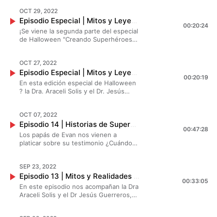
serie de preguntas que hicieron las
OCT 29, 2022
papás sobre el neurodesarrollo.
Episodio Especial | Mitos y Leyendas del Neurodesarrollo | Creando Superhéroes
00:20:24
¡Se viene la segunda parte del especial
de Halloween "Creando Superhéroes"!
?? Ahora la Dra. Araceli Solis y el Dr.
Jesús Guerrero, neurólogo pediatras,
OCT 27, 2022
hablan sobre los Mitos y Leyendas del
Episodio Especial | Mitos y Leyendas de los fármacos | Creando Superhéroes
neurodesarrollo, desde el punto de
00:20:19
vista de los especialistas. ¡No te lo
En esta edición especial de Halloween
puedes perder! ??‍⬛? Escríbenos tus
? la Dra. Araceli Solis y el Dr. Jesús
comentarios que te parece este
Guerrero, neurólogo pediatras, hablan
episodio especial ??
sobre los Mitos y Leyendas de los
OCT 07, 2022
fármacos que usamos para los niños
Episodio 14 | Historias de Superhéroes: Evan - Testimonial | Creando Superhéroes
con problemas de neurodesarrollo.
00:47:28
Los papás de Evan nos vienen a
platicar sobre su testimonio ¿Cuándo
se dieron cuenta que Evan tenía algo
diferente? ¿Cómo ha sido todo su
SEP 23, 2022
proceso? ¡No te puedes perder este
Episodio 13 | Mitos y Realidades del TDAH | Creando Superhéroes
episodio!
00:33:05
En este episodio nos acompañan la Dra
Araceli Solis y el Dr Jesús Guerreros,
quienes nos vienen a platicar sobre los
mitos y realidades del TDAH ¡No te lo