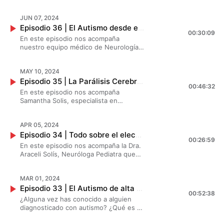
Solís, Neuróloga Pediatra, y el Dr.
conoce más sobre este tema!
Edson Ulloa, Neurorrehabilitador,
JUN 07, 2024
quienes nos platican sobre un tema
Episodio 36 | El Autismo desde el punto de vista de nuestros neurólogos | Creando Superhéroes
muy interesante: ¿Qué se debe tomar
00:30:09
en cuenta si ya se está planeando un
En este episodio nos acompaña
embarazo? ¿Cuándo inicia el desarrollo
nuestro equipo médico de Neurología
neurológico de un bebé? ¿Cómo se
en SIND para platicarnos sobre el
puede procurar la salud del bebé
autismo: ¿Por qué se ha diagnosticado
desde el primer mes?
MAY 10, 2024
más autismo? ¿Cómo entienden el
Episodio 35 | La Parálisis Cerebral Infantil (PCI) | Creando Superhéroes
autismo? ¿Por qué son importante los
00:46:32
fármacos y la intervención?
En este episodio nos acompaña
Samantha Solis, especialista en
Neurodesarrollo, y los doctores Irving
Mendoza y Edson Ulloa especialistas
APR 05, 2024
en Neurorrehabilitación que nos
Episodio 34 | Todo sobre el electroencefalograma y mapeo cerebral | Creando Superhéroes
platican sobre la Parálisis Cerebral
00:26:59
Infantil (CPI) ¿Qué es? ¿Qué lo causa?
En este episodio nos acompaña la Dra.
¿Hasta que edad se puede tener?
Araceli Solís, Neuróloga Pediatra que
nos viene hablar todo acerca de los
estudios de electroencefalograma y
MAR 01, 2024
mapeo cerebral: ¿para qué sirven estos
Episodio 33 | El Autismo de alta funcionalidad | Creando Superhéroes
estudios? ¿Por qué están causando
00:52:38
controversia actualmente? ¿Por qué es
¿Alguna vez has conocido a alguien
importante o no realizarlos?
diagnosticado con autismo? ¿Qué es el
autismo de alta funcionalidad? ¿Cómo