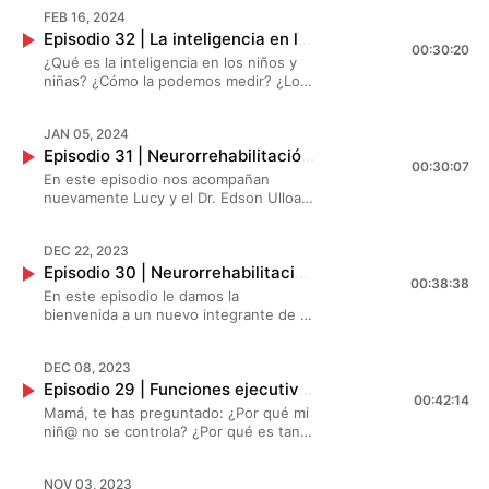
lo podemos intervenir en casa y la
FEB 16, 2024
escuela? Además hablaremos sobre si
Episodio 32 | La inteligencia en los niños y niñas | Creando Superhéroes
actualmente tenemos más autismo. No
00:30:20
te lo puedes perder.
¿Qué es la inteligencia en los niños y
niñas? ¿Cómo la podemos medir? ¿Los
papás tenemos algo que ver con la
inteligencia de mi hij@? Todas estas
JAN 05, 2024
dudas te las respondemos junto a la
Episodio 31 | Neurorrehabilitación en niño@s con autismo y TDAH | Creando Superhéroes
Dra. Araceli Solis en este nuevo
00:30:07
episodio.
En este episodio nos acompañan
nuevamente Lucy y el Dr. Edson Ulloa
para platicarnos sobre los diagnósticos
de la neurorrehabilitación para niño@s
DEC 22, 2023
con autismo y TDAH: ¿cuáles son los
Episodio 30 | Neurorrehabilitación en los niñ@s | Creando Superhéroes
principales signos de alerta? ¿Yo como
00:38:38
papá, qué tengo que hacer?
En este episodio le damos la
bienvenida a un nuevo integrante de la
familia SIND, el Dr. Edson Ulloa, quien
es especialista en Neurorrehabilitación
DEC 08, 2023
y nos platica qué es la
Episodio 29 | Funciones ejecutivas en los niños | Creando Superhéroes
neurorrehabilitación en los niños y
00:42:14
niñas y cómo sé si mi hij@ la necesita.
Mamá, te has preguntado: ¿Por qué mi
niñ@ no se controla? ¿Por qué es tan
impulsivo? ¿Cómo funciona el cerebro
de tu hij@? Todas estás funciones
NOV 03, 2023
tienen un nombre: son las "funciones