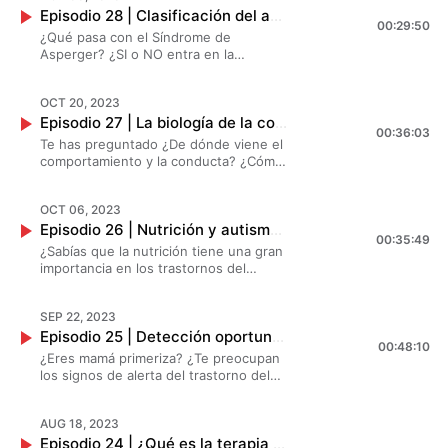
Episodio 28 | Clasificación del autismo: Asperger SI o NO | Creando Superhéroes
ejecutivas", las cuales nos ayudan con
00:29:50
las habilidades de la memoria,
¿Qué pasa con el Síndrome de
organización y aprendizaje. En este
Asperger? ¿SI o NO entra en la
episodio te contamos más sobre ellas.
clasificación del autismo? ¿Qué pasa
¡No te lo puedes perder!
con los niños que tienen Asperger?
OCT 20, 2023
Hoy nos acompaña la Dra Araceli Solís
Episodio 27 | La biología de la conducta y el comportamiento | Creando Superhéroes
para responder estas dudas.
00:36:03
Te has preguntado ¿De dónde viene el
comportamiento y la conducta? ¿Cómo
hemos ido evolucionando? La Dra.
Araceli Solis nos platica sobre la
OCT 06, 2023
conducta y el comportamiento y como
Episodio 26 | Nutrición y autismo | Creando Superhéroes
esto tiene relación con el
00:35:49
neurodesarrollo. ¡No te lo puede
¿Sabías que la nutrición tiene una gran
perder!
importancia en los trastornos del
neurodesarrollo? ?? Nuestras
especialistas en Neurodesarrollo
SEP 22, 2023
Samantha Solis, Perla Romero y nuestra
Episodio 25 | Detección oportuna para trastornos del neurodesarrollo | Creando Superhéroes
invitada especial la Dra. Araceli Solis,
00:48:10
Neuróloga Pediatra, nos cuentan todo
¿Eres mamá primeriza? ¿Te preocupan
sobre la nutrición y su importancia en
los signos de alerta del trastorno del
el TEA.
neurodesarrollo? Acompáñanos en
este episodio para hablar sobre la
AUG 18, 2023
detección oportuna en los trastornos
Episodio 24 | ¿Qué es la terapia ocupacional? | Creando Superhéroes
del neurodesarrollo de mano de