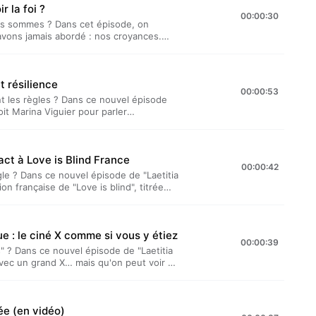
r la foi ?
cile Bellan et Laetitia Reboulleau, et
00:00:30
gé par Acast. Visitez acast.com/privacy
ous sommes ? Dans cet épisode, on
'avons jamais abordé : nos croyances.
nnels et paradoxes, il nous a semblé
tant que femmes queers et féministes
s des églises).“Laetitia et Lucile
t résilience
oduit par TDA Prod. Il est présenté par
00:00:53
éalisé par Benjamin Saeptem Hours.
t les règles ? Dans ce nouvel épisode
acy pour plus d'informations.
oit Marina Viguier pour parler
ostic particulier, elle a découvert ce
r de ses règles. Une révélation qui l'a fait
rouvez Marina sur Instagram :
eact à Love is Blind France
ne du Chéné“Laetitia et Lucile
00:00:42
oduit par TDA Prod. Il est présenté par
e ? Dans ce nouvel épisode de "Laetitia
éalisé par Benjamin Saeptem Hours.
on française de "Love is blind", titrée
acy pour plus d'informations.
ague les yeux fermés et révélations en
ière édition française de cette émission
chanceuse des candidates ? Thomas est-il
e : le ciné X comme si vous y étiez
ait-il dû dire oui ? Qui était la grande
00:00:39
e se dire sapiosexuel en 2025 ? Les
s" ? Dans ce nouvel épisode de "Laetitia
cile présentent…” est un podcast bi-
avec un grand X… mais qu'on peut voir au
té par Lucile Bellan et Laetitia
 -18 ? Quelles sont les règles de
em Hours. Hébergé par Acast. Visitez
ntre ami·es ? Une chose est sûre : "les
.
tia et Lucile présentent…” est un podcast
rée (en vidéo)
senté par Lucile Bellan et Laetitia