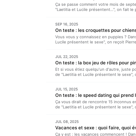
Reboulleau, et réalisé par Benjamin Saept
Ça se passe comment votre mois de sept
acast.com/privacy pour plus d'informations
"Laetitia et Lucile présentent…", on fait le
sur ce qui s'est passé cet été, et sur tous
saison de ce podcast – dont l'arrivée de la
SEP 16, 2025
est un podcast hebdomadaire produit par T
On teste : les croquettes pour chie
Bellan et Laetitia Reboulleau, et réalisé
Acast. Visitez acast.com/privacy pour plus
Vous vous y connaissez en puppies ? Dans 
Lucile présentent le sexe", on reçoit Pier
atelier, il fabrique lui-même des croquett
cette idée ? À quoi ça sert ? Et surtout, e
JUL 22, 2025
et en bonus, on vous fait gagner des sache
On teste : la box jeu de rôles pour p
Lucile présentent…” est un podcast hebdom
présenté par Lucile Bellan et Laetitia Reb
Et si vous étiez quelqu'un d'autre, juste 
Hours.PS : Le podcast revient bientôt ave
de "Laetitia et Lucile présentent le sexe",
grande nouveauté sera : des épisodes en v
rôles en boîte. Avec un scénario préétabl
importants :Le site pour les croquettes N
annoncées et quelques accessoires bien pe
gagner des sachets, rendez-vous sur les c
JUL 15, 2025
pimenter un peu son quotidien… sans trop s
Nawty Pups! Hébergé par Acast. Visitez a
On teste : le speed dating qui prend
présentent le sexe” est un podcast hebdo
d'informations.
est présenté par Lucile Bellan et Laetitia 
Ça vous dirait de rencontre 15 inconnus 
Saeptem Hours.Liens importants :La box s
de "Laetitia et Lucile présentent le sexe"
Hébergé par Acast. Visitez acast.com/priv
Lucile est partie explorer les soirées "De
Beaucul. Certaines sont thématiques, d'au
JUL 08, 2025
seule ambition : permettre les rencontres… e
Vacances et sexe : quoi faire, quoi é
présentent le sexe” est un podcast hebdo
est présenté par Lucile Bellan et Laetitia 
Ça y est : les vacances commencent ! Dans