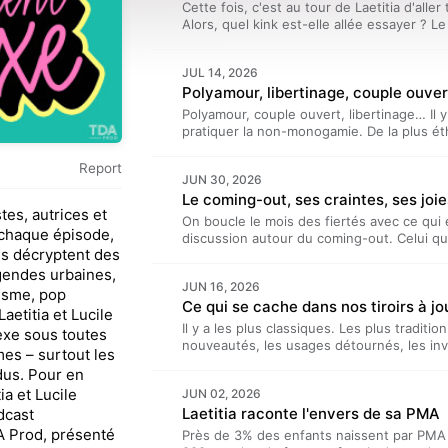
Cette fois, c'est au tour de Laetitia d'alle
Alors, quel kink est-elle allée essayer ? Le 
non : elle a testé la belote. Enfin, la lesbe
rejoindre pour la prochaine édition. Le co
JUL 14, 2026
https://www.instagram.com/lesbelote/“Laet
podcast bi-mensuel produit par TDA Prod. I
Laetitia Reboulleau, et réalisé par Benja
Polyamour, couple ouvert, libertinage… Il 
Visitez acast.com/privacy pour plus d'info
pratiquer la non-monogamie. De la plus ét
ça se passe exactement ? Laetitia et Lucil
et Lucile présentent…” est un podcast bi-m
Report
JUN 30, 2026
présenté par Lucile Bellan et Laetitia Reb
Le coming-out, ses craintes, ses joi
Hours. Hébergé par Acast. Visitez acast.c
stes, autrices et
On boucle le mois des fiertés avec ce qui
 chaque épisode,
discussion autour du coming-out. Celui qu'
s décryptent des
qui peut se passer beaucoup mieux qu'espé
semblables. Ceux de Lucile et Laetitia auss
gendes urbaines,
JUN 16, 2026
podcast bi-mensuel produit par TDA Prod. I
isme, pop
Ce qui se cache dans nos tiroirs à jo
Laetitia Reboulleau, et réalisé par Benja
aetitia et Lucile
Visitez acast.com/privacy pour plus d'info
Il y a les plus classiques. Les plus tradition
sexe sous toutes
nouveautés, les usages détournés, les inve
mes – surtout les
épisode, Laetitia et Lucile ouvrent leurs t
dus. Pour en
de leurs jouets préférés. Pour adultes, év
ia et Lucile
JUN 02, 2026
présentent…” est un podcast bi-mensuel pr
Laetitia raconte l'envers de sa PMA
dcast
Lucile Bellan et Laetitia Reboulleau, et r
Hébergé par Acast. Visitez acast.com/priv
A Prod, présenté
Près de 3% des enfants naissent par PMA 