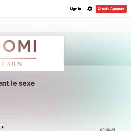
Sign In
Create Account
ent le sexe
ote
00:00:26