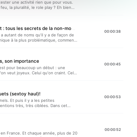
r tester une activité rien que pour vous.
feu, la pluralité, le role play ? Eh bien
lote. Et Lucile a déjà très envie de la
mpte Instagram de la lesbelote :
itia et Lucile présentent…” est un
Polyamour, libertinage, couple ouvert : tous les secrets de la non-monogamie
l est présenté par Lucile Bellan et
00:00:38
min Saeptem Hours. Hébergé par Acast.
y a autant de noms qu'il y a de façon de
rmations.
hique à la plus problématique, comment
e partagent leurs expériences. “Laetitia
ensuel produit par TDA Prod. Il est
oulleau, et réalisé par Benjamin Saeptem
es, son importance
om/privacy pour plus d'informations.
00:00:45
 est pour beaucoup un début : une
on veut joyeux. Celui qu'on craint. Celui
ré. Ils sont tous uniques. Ils sont tous
i.“Laetitia et Lucile présentent…” est un
l est présenté par Lucile Bellan et
uets (sextoy haul)!
min Saeptem Hours. Hébergé par Acast.
00:00:53
rmations.
nels. Et puis il y a les petites
ntions très, très ciblées. Dans cet
iroirs débordants pour présenter certains
idemment.“Laetitia et Lucile
oduit par TDA Prod. Il est présenté par
éalisé par Benjamin Saeptem Hours.
00:00:52
acy pour plus d'informations.
en France. Et chaque année, plus de 20