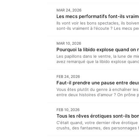
prendre soin, comment la pimper, commen
teintures, des bijoux aux soins solaires, Lae
MAR 24, 2026
et Lucile présentent…” est un podcast bi-m
Les mecs performatifs font-ils vraim
présenté par Lucile Bellan et Laetitia Reb
Hours. Hébergé par Acast. Visitez acast.c
Ils vont voir les bons spectacles, ils boive
sont-ils vraiment à l'écoute ? Les mecs pe
que ceux qui ne le sont pas ? Des textes d
liens pour trouver le vrai respect, dans 
MAR 10, 2026
cruellement.“Laetitia et Lucile présentent
Pourquoi la libido explose quand on 
TDA Prod. Il est présenté par Lucile Bellan 
Benjamin Saeptem Hours. Hébergé par Acas
Les papillons dans le ventre, la lune de mi
d'informations.
avez remarqué que la libido explose quand
Laetitia et Lucile, oui. Elles décryptent 
explications… et rappellent que l'intensité
FEB 24, 2026
Lucile présentent…” est un podcast bi-men
Faut-il prendre une pause entre deux
présenté par Lucile Bellan et Laetitia Reb
Hours. Hébergé par Acast. Visitez acast.c
Vous êtes plutôt du genre à enchaîner les
entre deux histoires d'amour ? On prône pa
parfois d'attendre longtemps avant d'ouvri
se penchent sur les bénéfices d'un célibat
FEB 10, 2026
retrouver, et les bienfaits d'une pause entr
Tous les rêves érotiques sont-ils bo
présentent…” est un podcast bi-mensuel pr
Lucile Bellan et Laetitia Reboulleau, et r
C'était quand, votre dernier rêve érotiqu
Hébergé par Acast. Visitez acast.com/priv
crushs, des fantasmes, des personnages fi
érotiques s'invitent souvent dans notre quo
le pire). Laetitia rêve de François Holland