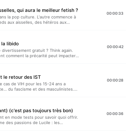
rêve érotique ?“Laetitia et Lucile
selles, qui aura le meilleur fetish ?
oduit par TDA Prod. Il est présenté par
00:00:33
éalisé par Benjamin Saeptem Hours.
dans la pop culture. L'autre commence à
acy pour plus d'informations.
eds aux aisselles, des hétéros aux
s. Et sur le chemin, on découvre parfois
ellan et Laetitia Reboulleau décryptent
t Lucile présentent…” est un podcast bi-
la libido
té par Lucile Bellan et Laetitia
00:00:42
em Hours. Hébergé par Acast. Visitez
e divertissement gratuit ? Think again.
.
rent comment la précarité peut impacter
e socio-économique et sexualité est bien
ile présentent…” est un podcast bi-
té par Lucile Bellan et Laetitia
t le retour des IST
tem Hours.L'étude publiée dans The
00:00:28
e cas de VIH pour les 15-24 ans a
1080/00224499.2022.2044990L'article de
ute… du fascisme et des masculinistes.
t.co.uk/voices/sex-life-cost-of-living-
e la prévention, les effets de génération
 Visitez acast.com/privacy pour plus
estif.“Laetitia et Lucile présentent…” est
. Il est présenté par Lucile Bellan et
ant) (c'est pas toujours très bon)
min Saeptem Hours. Hébergé par Acast.
00:00:36
rmations.
ent en mode tests pour savoir quoi offrir.
ne des passions de Lucile : les
sur leurs goûts. Certains pourraient se
aut mieux éviter). D'autres… sont
 présentent…” est un podcast bi-mensuel