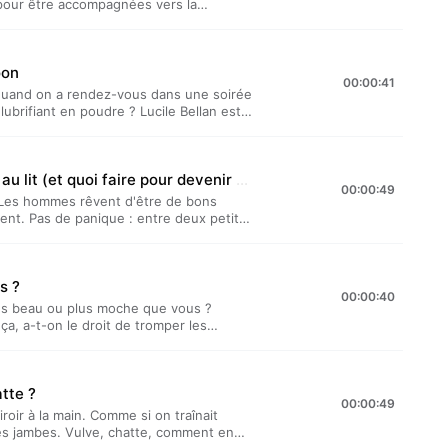
our être accompagnées vers la
sistée reste pourtant encore parfois
é de silence. Laetitia Reboulleau raconte
ucile présentent…” est un podcast bi-
oon
té par Lucile Bellan et Laetitia
00:00:41
em Hours. Hébergé par Acast. Visitez
 quand on a rendez-vous dans une soirée
.
 lubrifiant en poudre ? Lucile Bellan est
Laetitia Reboulleau n'en revient
un podcast bi-mensuel produit par TDA
aetitia Reboulleau, et réalisé par
Pourquoi les hommes sont-ils si nuls au lit (et quoi faire pour devenir un bon coup) ?
t. Visitez acast.com/privacy pour plus
00:00:49
 Les hommes rêvent d'être de bons
ment. Pas de panique : entre deux petits
n sont là pour vous donner des conseils.
enir l'amant que vous rêvez
t un podcast bi-mensuel produit par TDA
s ?
aetitia Reboulleau, et réalisé par
00:00:40
t. Visitez acast.com/privacy pour plus
us beau ou plus moche que vous ?
 ça, a-t-on le droit de tromper les
 question revient. Mais le physique n'a
ns, comme l'expliquent Lucile Bellan et
ésentent…” est un podcast bi-mensuel
tte ?
cile Bellan et Laetitia Reboulleau, et
00:00:49
gé par Acast. Visitez acast.com/privacy
oir à la main. Comme si on traînait
es jambes. Vulve, chatte, comment en