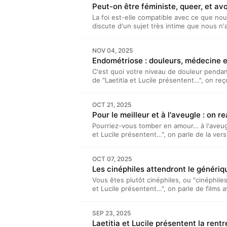
Peut-on être féministe, queer, et avoi
produit par TDA Prod. Il est présenté par Lu
réalisé par Benjamin Saeptem Hours. Héber
La foi est-elle compatible avec ce que n
pour plus d'informations.
discute d'un sujet très intime que nous n
Entre craintes dogmatiques, besoins perso
important de regarder la foi en face… en 
NOV 04, 2025
(qui pourtant ne brûlent pas en entrant dan
Endométriose : douleurs, médecine e
présentent…” est un podcast bi-mensuel pr
Lucile Bellan et Laetitia Reboulleau, et r
C'est quoi votre niveau de douleur pendan
Hébergé par Acast. Visitez acast.com/priv
de "Laetitia et Lucile présentent…", on reç
endométriose. Après des années sans diagn
qui la faisait souffrir depuis le premier jou
OCT 21, 2025
cheminer vers une solution inespérée.Ret
Pour le meilleur et à l'aveugle : on r
@marina_viguierLe livre "Cabarets" de Céli
présentent…” est un podcast bi-mensuel pr
Pourriez-vous tomber en amour… à l'aveugl
Lucile Bellan et Laetitia Reboulleau, et r
et Lucile présentent…", on parle de la versi
Hébergé par Acast. Visitez acast.com/priv
"Pour le meilleur et à l'aveugle". Entre dr
pleine lune de miel, que penser de la prem
OCT 07, 2025
de télé-réalité ? Chloé est-elle la moins 
Les cinéphiles attendront le génériqu
vraiment architecte d'intérieur ? Van-My aur
méchante de cette saison ? Peut-on encor
Vous êtes plutôt cinéphiles, ou "cinéphile
réponses dans cet épisode !“Laetitia et Lu
et Lucile présentent…", on parle de films 
mensuel produit par TDA Prod. Il est présen
cinéma. Comment ça se passe, les séances
Reboulleau, et réalisé par Benjamin Saept
bienséance ? Faut-il voir y aller solo ou e
acast.com/privacy pour plus d'informations
SEP 23, 2025
cinéphiles attendront le générique".“Laeti
Laetitia et Lucile présentent la rent
bi-mensuel produit par TDA Prod. Il est pré