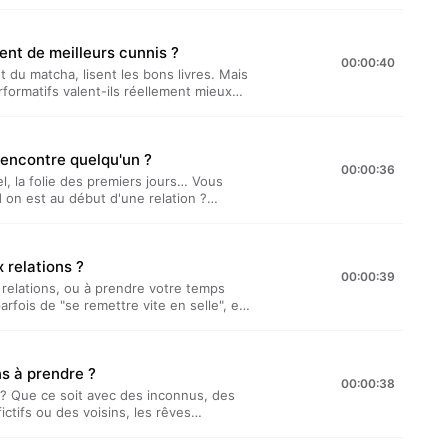
t l'apprivoiser… des massages aux
titia et Lucile vous disent tout. “Laetitia
ensuel produit par TDA Prod. Il est
ent de meilleurs cunnis ?
oulleau, et réalisé par Benjamin Saeptem
00:00:40
om/privacy pour plus d'informations.
nt du matcha, lisent les bons livres. Mais
rformatifs valent-ils réellement mieux
'Ovidie à la grève du sexe, on tisse des
un monde qui en manque
…” est un podcast bi-mensuel produit par
rencontre quelqu'un ?
et Laetitia Reboulleau, et réalisé par
00:00:36
t. Visitez acast.com/privacy pour plus
el, la folie des premiers jours… Vous
 on est au début d'une relation ?
le phénomène, proposent des
 des débuts, ça peut durer !“Laetitia et
suel produit par TDA Prod. Il est
 relations ?
oulleau, et réalisé par Benjamin Saeptem
00:00:39
om/privacy pour plus d'informations.
 relations, ou à prendre votre temps
rfois de "se remettre vite en selle", et
r son cœur à nouveau. Lucile et Laetitia
 intermittent, l'importance de se
e deux relations. “Laetitia et Lucile
ns à prendre ?
oduit par TDA Prod. Il est présenté par
00:00:38
éalisé par Benjamin Saeptem Hours.
e ? Que ce soit avec des inconnus, des
acy pour plus d'informations.
ctifs ou des voisins, les rêves
tidien pour le meilleur (et parfois pour
e, Lucile se sert de ses songes pour