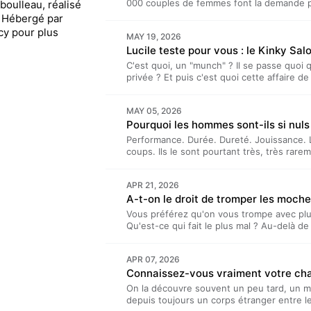
000 couples de femmes font la demande p
eboulleau, réalisé
maternité. La procréation médicalement as
 Hébergé par
bien mystérieuse, tant le sujet est entour
cy pour plus
MAY 19, 2026
son parcours à Lucile Bellan.“Laetitia et L
Lucile teste pour vous : le Kinky Sal
mensuel produit par TDA Prod. Il est présen
Reboulleau, et réalisé par Benjamin Saept
C'est quoi, un "munch" ? Il se passe quoi
acast.com/privacy pour plus d'informations
privée ? Et puis c'est quoi cette affaire de
allée tester pour vous le Kinky Saloon. Et 
pas.“Laetitia et Lucile présentent…” est 
MAY 05, 2026
Prod. Il est présenté par Lucile Bellan et L
Benjamin Saeptem Hours. Hébergé par Acas
d'informations.
Performance. Durée. Dureté. Jouissance.
coups. Ils le sont pourtant très, très rare
clashs, Laetitia Reboulleau et Lucile Bella
Rien n'est perdu. Vous pouvez encore dev
APR 21, 2026
d'être.“Laetitia et Lucile présentent…” es
A-t-on le droit de tromper les moche
Prod. Il est présenté par Lucile Bellan et L
Benjamin Saeptem Hours. Hébergé par Acas
Vous préférez qu'on vous trompe avec pl
d'informations.
Qu'est-ce qui fait le plus mal ? Au-delà de
moches ? À chaque histoire d'infidélité, la
en réalité pas grand-chose à avoir là-deda
APR 07, 2026
Laetitia Reboulleau.“Laetitia et Lucile pr
Connaissez-vous vraiment votre cha
produit par TDA Prod. Il est présenté par Lu
réalisé par Benjamin Saeptem Hours. Héber
On la découvre souvent un peu tard, un mir
pour plus d'informations.
depuis toujours un corps étranger entre l