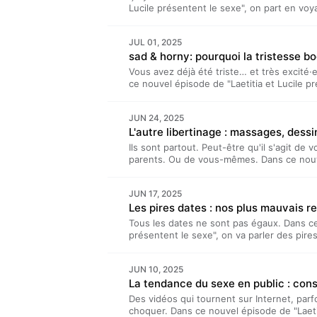
Saeptem Hours.Liens importants :L'agend
Lucile présentent le sexe", on part en voyag
de LLPLS avec Léa Hébergé par Acast. Visi
vaut mieux éviter. Surtout avec ce qu'on 
d'informations.
panique : on va vous donner quelques cons
JUL 01, 2025
s'amuser le plus possible pendant tout l'ét
sad & horny: pourquoi la tristesse boo
est un podcast hebdomadaire produit par 
Lucile Bellan et Laetitia Reboulleau, et r
Vous avez déjà été triste… et très excité·
importants : L'article de l'observatoire de
ce nouvel épisode de "Laetitia et Lucile p
acast.com/privacy pour plus d'informations
la tristesse peut donner envie de sexe. Ma
vraiment bénéfique face à la détresse ? Ri
JUN 24, 2025
présentent le sexe” est un podcast hebdo
L'autre libertinage : massages, dess
est présenté par Lucile Bellan et Laetitia 
Saeptem Hours. Hébergé par Acast. Visite
Ils sont partout. Peut-être qu'il s'agit de 
d'informations.
parents. Ou de vous-mêmes. Dans ce nouve
présentent le sexe", on va parler des lib
qui se veulent des portes d'entrée vers ce
JUN 17, 2025
De la plus simple lecture (érotique certes)
Les pires dates : nos plus mauvais 
Sexodrome (oui oui), plongée dans un mond
Lucile présentent le sexe” est un podcas
Tous les dates ne sont pas égaux. Dans ce 
#LLPLS est présenté par Lucile Bellan et La
présentent le sexe", on va parler des pir
Benjamin Saeptem Hours.Le compte de Vic 
ceux qui font de mauvais moments mais de
"Derrière la porte d'un club libertin" du 
jamais voulu avoir. Des plus absurdes aux p
Acast. Visitez acast.com/privacy pour plus
JUN 10, 2025
collection de rendez-vous foireux et de dat
La tendance du sexe en public : cons
présentent le sexe” est un podcast hebdo
est présenté par Lucile Bellan et Laetitia 
Des vidéos qui tournent sur Internet, parfo
Saeptem Hours.L'épisode "Trigger Warning
choquer. Dans ce nouvel épisode de "Laetit