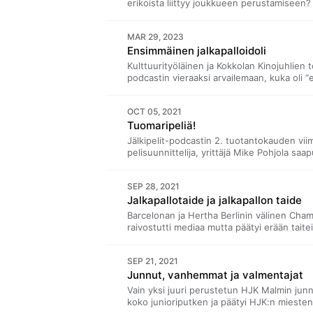
erikoista liittyy joukkueen perustamiseen
Femenín syntytarinaan, pohditaan fanitus
kulttuuria. Vieraana Bragun Pallokissojen
MAR 29, 2023
perustajajäsen, jalkapalloileva kirjastovirkail
Ensimmäinen jalkapalloidoli
Kulttuurityöläinen ja Kokkolan Kinojuhlien
podcastin vieraaksi arvailemaan, kuka oli 
jalkapalloidoli” ja montako maalia tämä tek
myös fanittamisen anatomiaa ja idoleiden pe
OCT 05, 2021
kyse enää harrastetason jalkapallopodcasti
Tuomaripeliä!
kauden jälkeen kirjoittanut ansiokkaan tietok
Jälkipelit-podcastin 2. tuotantokauden viime
pelisuunnittelija, yrittäjä Mike Pohjola sa
Jaksossa keskustellaan vuoden 2006 MM-kis
ottelusta, joka jäi ottelun tuomaroineen ve
SEP 28, 2021
Podcastraati keskustelee tuomaroinnin vaa
Jalkapallotaide ja jalkapallon taide
välineitä tuomarityöskentelyn avuksi. Lop
niin vakavasti.
Barcelonan ja Hertha Berlinin välinen Cha
raivostutti mediaa mutta päätyi erään taiteilij
jalkapalloaiheeseen? Onko jalkapallo jo it
Aiheista puhumaan saapuu taidemaalari Alin
SEP 21, 2021
ekspressionisti”. Hän on podcastin ensimm
Junnut, vanhemmat ja valmentajat
on ensisijaisesti ammatillinen: Sinivaara on 
maalauksissaan. Yleisökysymyksessä pohd
Vain yksi juuri perustetun HJK Malmin junn
tienata enemmän: jalkapallotähtien vai tai
koko junioriputken ja päätyi HJK:n mieste
ammattilaisten työn arvo uran jälkeen?