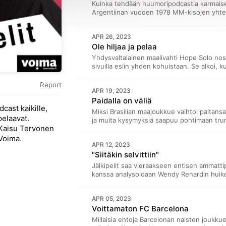
Kuinka tehdään huumoripodcastia karmaise
Argentiinan vuoden 1978 MM-kisojen yhteyd
Kotilaisen kanssa. Yleisökysymyksessä palj
väliaikaohjelmaan liittyen.
APR 26, 2023
Ole hiljaa ja pelaa
Yhdysvaltalainen maalivahti Hope Solo no
sivuilla esiin yhden kohuistaan. Se alkoi,
Ketä pelaajat yleensä saavat kritisoida? Po
tuotannon luova johtaja Jonna Tapanainen, 
Report
APR 19, 2023
Yleisökysymyksessä pohditaan, saako fanit
Paidalla on väliä
cast kaikille,
Miksi Brasilian maajoukkue vaihtoi paitansa 
elaavat.
ja muita kysymyksiä saapuu pohtimaan trumpe
Kaisu Tervonen
Pohjola. Yhdessä ideoidaan myös, miten S
 Voima.
APR 12, 2023
"Siitäkin selvittiin"
Jälkipelit saa vieraakseen entisen ammat
kanssa analysoidaan Wendy Renardin huik
viimeaikaisia konflikteja valmennuksen ka
selätetään.
APR 05, 2023
Voittamaton FC Barcelona
Millaisia ehtoja Barcelonan naisten joukkue