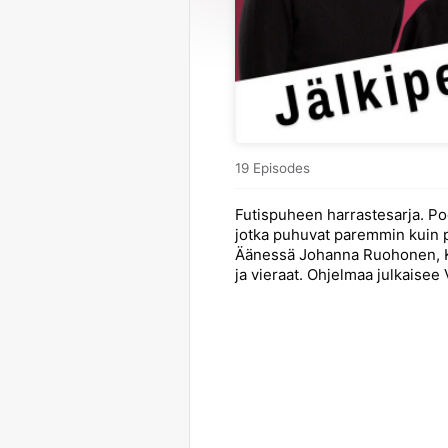
19 Episodes
Futispuheen harrastesarja. Pod
jotka puhuvat paremmin kuin p
Äänessä Johanna Ruohonen, 
ja vieraat. Ohjelmaa julkaisee