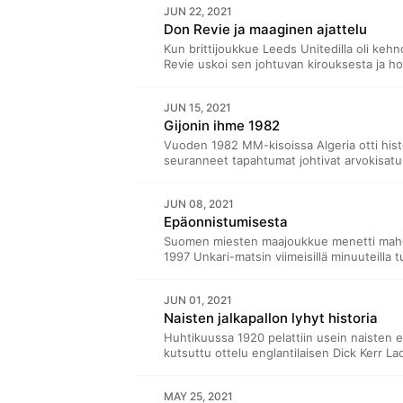
JUN 22, 2021
teatterintekijä Johanna Jernberg, jonka kan
Don Revie ja maaginen ajattelu
teatterin dramaturgiaa. Lisäksi jenkkifutis
vinkit vastustajan solvaamiseen avauksess
Kun brittijoukkue Leeds Unitedilla oli keh
pelin käsitettä Suomi-Tanska-pelin kautta.
Revie uskoi sen johtuvan kirouksesta ja ho
taikausko istuu lajiin, josta puhutaan tilas
kautta? Futisanalyysin ohessa Johanna Ruo
JUN 15, 2021
sivujen välistä löytyy kuivuneita onnenapil
Gijonin ihme 1982
onnensa autojen rekisterikilpien varaan. Jak
tietokirjailija Aiju Salminen puolestaan pa
Vuoden 1982 MM-kisoissa Algeria otti histor
symbolia hän on tatuoinut ihoonsa.
seuranneet tapahtumat johtivat arvokisat
merkitystä ja altavastaajan viehätystä an
Tervosen kanssa sisällöntuottaja Milla Pal
JUN 08, 2021
Tervosen rakkautta Saksan jalkapallomaa
Epäonnistumisesta
maantieteellistä osaamista. Milla Palkoaho
sisäpiirivinkit EM-kisoihin pakastepizzajo
Suomen miesten maajoukkue menetti mahd
paitsiosilmän treenaamisesta - ja vastata
1997 Unkari-matsin viimeisillä minuuteilla 
kautta omaan maaliin. Miksi kertomus epäo
siihen palataan säännöllisesti? Liittyykö m
JUN 01, 2021
tarinaamme?Miesten maajoukkue aloittaa j
Naisten jalkapallon lyhyt historia
kisaurakkansa. Lehti on kääntynyt. Ehkä 
osaksi menestystarinaa?Suomi–Unkari-mat
Huhtikuussa 1920 pelattiin usein naisten e
mediataideammattilainen, elokuvatoimittaja 
kutsuttu ottelu englantilaisen Dick Kerr Lad
joukkueen välillä. Seuraavana vuonna Englann
pelaamisen virallisilla kentillä. Miten nämä k
MAY 25, 2021
millainen oli suffragettien suhde jalkapalloo