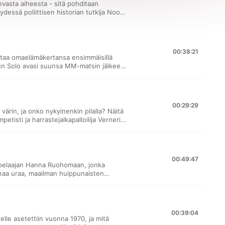
vasta aiheesta - sitä pohditaan
essä poliittisen historian tutkija Noora
astuu Kaisun yllättävä haave otteluiden
00:38:21
staa omaelämäkertansa ensimmäisillä
 kun Solo avasi suunsa MM-matsin jälkeen.
dcastin vieraaksi saapuu audiofirma F-
joka tekee jalkapallopodcastia itsekin.
ettavaa joukkuetta vaihtaa.
00:29:29
värin, ja onko nykyinenkin pilalla? Näitä
tisti ja harrastejalkapalloilija Verneri
uomen maajoukkueen paita paranisi.
00:49:47
tipelaajan Hanna Ruohomaan, jonka
eaa uraa, maailman huippunaisten
nssa sekä kuinka epäonnistumiset
00:39:04
elle asetettiin vuonna 1970, ja mitä