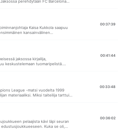
? Jaksossa perehdytään FC Barcelona
ta sekä vastustetaan menestymisen
 toverijoukkueen RintaPumpun
ija Mirva "Mirlo" Anjala.
00:37:39
 toiminnanjohtaja Kaisa Kukkola saapuu
“ensimmäinen kansainvälinen
i läpimurtokisoissaan. Jaksossa pohditaan
lipaikkoja. Lisäksi mietityttää se, onko
sta, kun toinen vetäjistä on viime
irjan Naisten laji – Kirja jalkapallosta.
00:41:44
isessä jaksossa kirjailija,
apuu keskustelemaan tuomaripelistä.
ojen Portugalin ja Hollannin välisestä
näläistuomarin viimeiseksi peliksi.
timuksista ja suunnittelee myös uusia
uksi pohditaan miksi otamme pelaamisen
00:33:48
mpions League -matsi vuodelta 1999
an materiaaliksi. Miksi taiteilija tarttui
sessään taidetta, kuten sanotaan?
a Sinivaara, “pelikenttien
äinen vieras, jonka suhde jalkapalloon
nimittäin käsitellyt futisteemoja
00:36:02
itaan muun muassa sitä, kumman pitäisi
ujoukkueen pelaajista kävi läpi seuran
demaailman tähtien. Säilyykö molempien
n edustusjoukkueeseen. Kuka se oli,