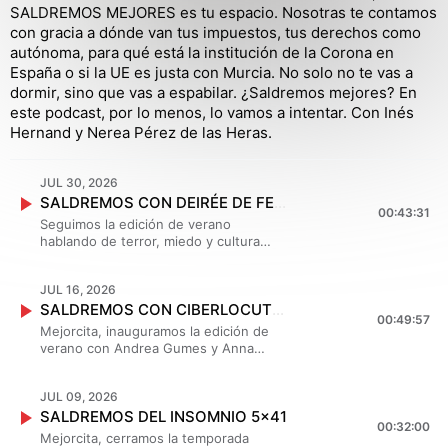
SALDREMOS MEJORES es tu espacio. Nosotras te contamos
con gracia a dónde van tus impuestos, tus derechos como
autónoma, para qué está la institución de la Corona en
España o si la UE es justa con Murcia. No solo no te vas a
dormir, sino que vas a espabilar. ¿Saldremos mejores? En
este podcast, por lo menos, lo vamos a intentar. Con Inés
Hernand y Nerea Pérez de las Heras.
JUL 30, 2026
SALDREMOS CON DEIRÉE DE FEZ | 5x43
00:43:31
Seguimos la edición de verano
hablando de terror, miedo y cultura
popular con Desirée de Fez, periodista,
crítica de cine y una de las grandes
JUL 16, 2026
especialistas en fantástico y terror de
SALDREMOS CON CIBERLOCUTORIO | 5x42
nuestro país. Autora de Reina del
00:49:57
grito y de la reciente novela No la
Mejorcita, inauguramos la edición de
dejes sola, lleva años explorando qué
verano con Andrea Gumes y Anna
nos asusta y por qué. Hablamos
Pacheco, las creadoras
de scream queens, de maternidad, de
de Ciberlocutorio, uno de los podcasts
fantasmas, de cine y de cómo el terror
JUL 09, 2026
que mejor ha sabido capturar las
funciona muchas veces como un
SALDREMOS DEL INSOMNIO 5x41
obsesiones, contradicciones y neurosis
00:32:00
espejo del momento histórico que
de una generación criada entre
Mejorcita, cerramos la temporada
vivimos. Porque detrás de los