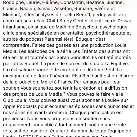
Rodolphe, Laurie, Hélène, Constantin, Béatrice, Justine,
Louise, Nadieh, Ismaël, Assetou, Romane, Valérie et
Michaël, et les analyses de Laélia Benoît, pédopsychiatre,
chercheuse au Yale Child Study Center et autrice de l’essai
Infantisme, ainsi que de Mathilde Bouychou, psychologue
clinicienne spécialisée en parentalité, psychothérapeute et
autrice du podcast Parentalité(s), Eduquer c’est
comprendre. Faites des gosses est une production Louie
Media. Les épisodes de la série Les Enfants des autres ont
été écrits et tournés par Sarah Gandillot. Ils ont été montés
par Idriss Riquet. La prise de son est du studio La Fugitive.
La réalisation sonore et le mix sont de Jérôme Petit. La
musique est de Jean Thévenin. Elsa Berthault est en charge
de la production. Merci à France Parrainages pour leur
soutien.Vous souhaitez soutenir la création et la diffusion
des projets de Louie Media ? Vous pouvez le faire via le
Club Louie. Vous pouvez aussi vous abonner à Louie+ sur
Apple Podcasts pour écouter les épisodes sans publicités et
nos séries en avant-première. Chaque participation est
précieuse. Nous vous proposons un soutien sans
engagement, annulable à tout moment, soit en une seule
fois, soit de manière régulière. Au nom de toute l’équipe de
Louie : MERCI !Suivez Faites des gosses sur Apple