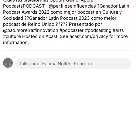
Podcasts⁣⁣PODCAST | @perfileseinfluencias⁣⁣⁣ ⁣⁣⁣⁣⁣?Ganador Latin
Podcast Awards 2022 como mejor podcast en Cultura y
Sociedad ?⁣⁣⁣⁣⁣⁣⁣⁣⁣⁣⁣⁣⁣⁣⁣⁣⁣⁣⁣⁣⁣⁣⁣⁣⁣⁣?Ganador Latin Podcast 2023⁣⁣⁣ como mejor
podcast de Reino Unido⁣⁣⁣⁣⁣⁣ ??⁣⁣⁣⁣⁣⁣⁣??‍? Presentado por
@pao.moreira#innovation #podcaster #podcasting #arts
#culture Hosted on Acast. See acast.com/privacy for more
information.