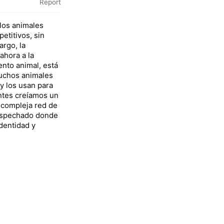
Report
los animales
etitivos, sin
rgo, la
 ahora a la
nto animal, está
uchos animales
y los usan para
antes creíamos un
a compleja red de
ospechado donde
dentidad y