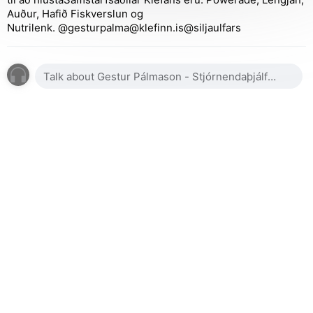
Auður, Hafið Fiskverslun og
Nutrilenk. @gesturpalma@klefinn.is@siljaulfars