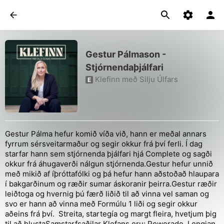
Gestur Pálmason -
Stjórnendaþjálfari
Klefinn með Silju Úlfars
E
Gestur Pálma hefur komið víða við, hann er meðal annars
fyrrum sérsveitarmaður og segir okkur frá því ferli. Í dag
starfar hann sem stjórnenda þjálfari hjá Complete og sagði
okkur frá áhugaverði nálgun stjórnenda.Gestur hefur unnið
með mikið af íþróttafólki og þá hefur hann aðstoðað hlaupara
í bakgarðinum og ræðir sumar áskoranir þeirra.Gestur ræðir
leiðtoga og hvernig þú færð liðið til að vinna vel saman og
svo er hann að vinna með Formúlu 1 liði og segir okkur
aðeins frá því. Streita, startegía og margt fleira, hvetjum þig
til að hlustaSamstarfsaðilar Klefans eru: Powerade, Lengjan,