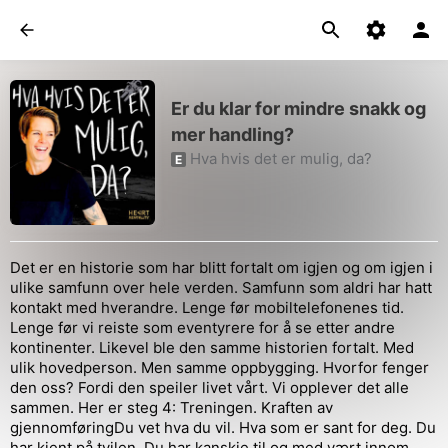
Er du klar for mindre snakk og
mer handling?
Hva hvis det er mulig, da?
E
Det er en historie som har blitt fortalt om igjen og om igjen i
ulike samfunn over hele verden. Samfunn som aldri har hatt
kontakt med hverandre. Lenge før mobiltelefonenes tid.
Lenge før vi reiste som eventyrere for å se etter andre
kontinenter. Likevel ble den samme historien fortalt. Med
ulik hovedperson. Men samme oppbygging. Hvorfor fenger
den oss? Fordi den speiler livet vårt. Vi opplever det alle
sammen. Her er steg 4: Treningen. Kraften av
gjennomføringDu vet hva du vil. Hva som er sant for deg. Du
har kjent på tvilen. Du har kanskje til og med vært innom