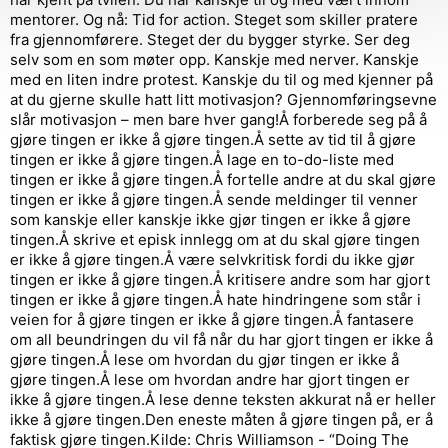
mentorer. Og nå: Tid for action. Steget som skiller pratere
fra gjennomførere. Steget der du bygger styrke. Ser deg
selv som en som møter opp. Kanskje med nerver. Kanskje
med en liten indre protest. Kanskje du til og med kjenner på
at du gjerne skulle hatt litt motivasjon? Gjennomføringsevne
slår motivasjon – men bare hver gang!Å forberede seg på å
gjøre tingen er ikke å gjøre tingen.Å sette av tid til å gjøre
tingen er ikke å gjøre tingen.Å lage en to-do-liste med
tingen er ikke å gjøre tingen.Å fortelle andre at du skal gjøre
tingen er ikke å gjøre tingen.Å sende meldinger til venner
som kanskje eller kanskje ikke gjør tingen er ikke å gjøre
tingen.Å skrive et episk innlegg om at du skal gjøre tingen
er ikke å gjøre tingen.Å være selvkritisk fordi du ikke gjør
tingen er ikke å gjøre tingen.Å kritisere andre som har gjort
tingen er ikke å gjøre tingen.Å hate hindringene som står i
veien for å gjøre tingen er ikke å gjøre tingen.Å fantasere
om all beundringen du vil få når du har gjort tingen er ikke å
gjøre tingen.Å lese om hvordan du gjør tingen er ikke å
gjøre tingen.Å lese om hvordan andre har gjort tingen er
ikke å gjøre tingen.Å lese denne teksten akkurat nå er heller
ikke å gjøre tingen.Den eneste måten å gjøre tingen på, er å
faktisk gjøre tingen.Kilde: Chris Williamson - “Doing The