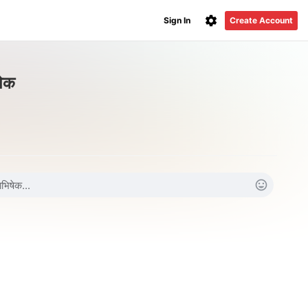
Sign In
Create Account
षेक