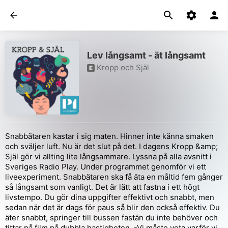
Lev långsamt - ät långsamt
Kropp och Själ
E
Snabbätaren kastar i sig maten. Hinner inte känna smaken
och sväljer luft. Nu är det slut på det. I dagens Kropp &amp;
Själ gör vi allting lite långsammare. Lyssna på alla avsnitt i
Sveriges Radio Play. Under programmet genomför vi ett
liveexperiment. Snabbätaren ska få äta en måltid fem gånger
så långsamt som vanligt. Det är lätt att fastna i ett högt
livstempo. Du gör dina uppgifter effektivt och snabbt, men
sedan när det är dags för paus så blir den också effektiv. Du
äter snabbt, springer till bussen fastän du inte behöver och
tittar på film på dubbla hastigheten. -Vi måste veta varför vi