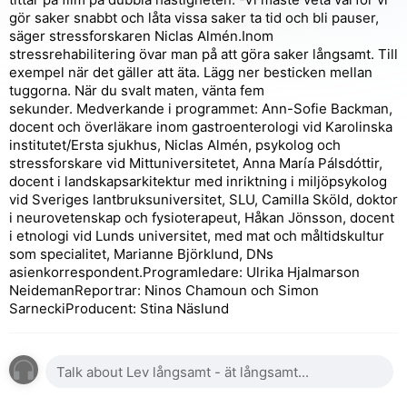
gör saker snabbt och låta vissa saker ta tid och bli pauser,
säger stressforskaren Niclas Almén.Inom
stressrehabilitering övar man på att göra saker långsamt. Till
exempel när det gäller att äta. Lägg ner besticken mellan
tuggorna. När du svalt maten, vänta fem
sekunder. Medverkande i programmet: Ann-Sofie Backman,
docent och överläkare inom gastroenterologi vid Karolinska
institutet/Ersta sjukhus, Niclas Almén, psykolog och
stressforskare vid Mittuniversitetet, Anna María Pálsdóttir,
docent i landskapsarkitektur med inriktning i miljöpsykolog
vid Sveriges lantbruksuniversitet, SLU, Camilla Sköld, doktor
i neurovetenskap och fysioterapeut, Håkan Jönsson, docent
i etnologi vid Lunds universitet, med mat och måltidskultur
som specialitet, Marianne Björklund, DNs
asienkorrespondent.Programledare: Ulrika Hjalmarson
NeidemanReportrar: Ninos Chamoun och Simon
SarneckiProducent: Stina Näslund