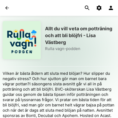
Allt du vill veta om potträning
och att bli blöjfri - Lisa
Västberg
Rulla vagn-podden
Vilken är bästa åldern att sluta med blöjan? Hur slipper du
negativ stress? Och hur sjutton gör man om barnet bara
vägrar pottan?I säsongens sista avsnitt går vi all in på
potträning och att bli blöjfri. BVC-sköterskan Lisa Västberg
guidar oss genom de bästa tipsen inför potträningen och
svarar på lyssnarnas frågor. Vi pratar om bästa tiden för att
bli blöjfri, vad man gör om barnet helt vägrar bajsa på pottan
och när det är dags att sluta med blöjan på natten. Avsnittet
sponsras av Bonti, Decubal och Apohem. Hosted on Acast.