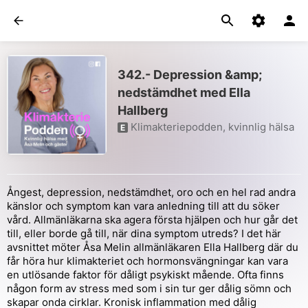
342.- Depression &amp;
nedstämdhet med Ella
Hallberg
Klimakteriepodden, kvinnlig hälsa
E
Ångest, depression, nedstämdhet, oro och en hel rad andra
känslor och symptom kan vara anledning till att du söker
vård. Allmänläkarna ska agera första hjälpen och hur går det
till, eller borde gå till, när dina symptom utreds? I det här
avsnittet möter Åsa Melin allmänläkaren Ella Hallberg där du
får höra hur klimakteriet och hormonsvängningar kan vara
en utlösande faktor för dåligt psykiskt mående. Ofta finns
någon form av stress med som i sin tur ger dålig sömn och
skapar onda cirklar. Kronisk inflammation med dålig