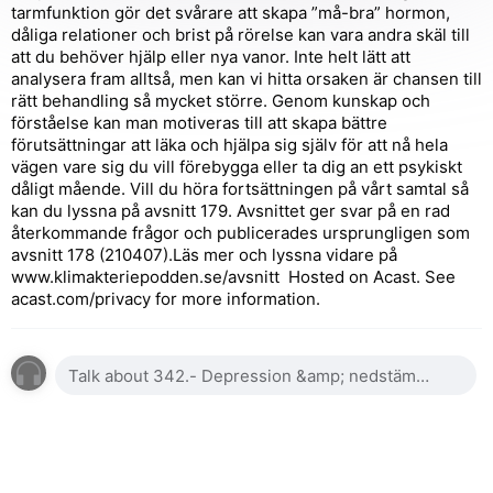
tarmfunktion gör det svårare att skapa ”må-bra” hormon,
dåliga relationer och brist på rörelse kan vara andra skäl till
att du behöver hjälp eller nya vanor. Inte helt lätt att
analysera fram alltså, men kan vi hitta orsaken är chansen till
rätt behandling så mycket större. Genom kunskap och
förståelse kan man motiveras till att skapa bättre
förutsättningar att läka och hjälpa sig själv för att nå hela
vägen vare sig du vill förebygga eller ta dig an ett psykiskt
dåligt mående. Vill du höra fortsättningen på vårt samtal så
kan du lyssna på avsnitt 179. Avsnittet ger svar på en rad
återkommande frågor och publicerades ursprungligen som
avsnitt 178 (210407).Läs mer och lyssna vidare på
www.klimakteriepodden.se/avsnitt Hosted on Acast. See
acast.com/privacy for more information.