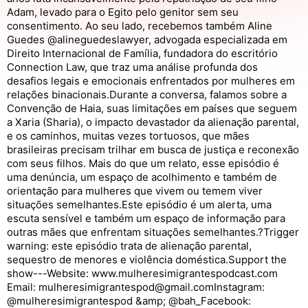
Adam, levado para o Egito pelo genitor sem seu
consentimento. Ao seu lado, recebemos também Aline
Guedes @alineguedeslawyer, advogada especializada em
Direito Internacional de Família, fundadora do escritório
Connection Law, que traz uma análise profunda dos
desafios legais e emocionais enfrentados por mulheres em
relações binacionais.Durante a conversa, falamos sobre a
Convenção de Haia, suas limitações em países que seguem
a Xaria (Sharia), o impacto devastador da alienação parental,
e os caminhos, muitas vezes tortuosos, que mães
brasileiras precisam trilhar em busca de justiça e reconexão
com seus filhos. Mais do que um relato, esse episódio é
uma denúncia, um espaço de acolhimento e também de
orientação para mulheres que vivem ou temem viver
situações semelhantes.Este episódio é um alerta, uma
escuta sensível e também um espaço de informação para
outras mães que enfrentam situações semelhantes.?Trigger
warning: este episódio trata de alienação parental,
sequestro de menores e violência doméstica.Support the
show---Website: www.mulheresimigrantespodcast.com
Email: mulheresimigrantespod@gmail.comInstagram:
@mulheresimigrantespod &amp; @bah_Facebook: