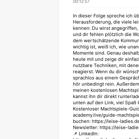
00:12:57
In dieser Folge spreche ich ü
Herausforderung, die viele le
kennen: Du wirst angegriffen,
und dir fehlen plötzlich die W
dem wertschätzende Kommuni
wichtig ist, weiß ich, wie un
Momente sind. Genau deshalb
heute mit und zeige dir einfac
nutzbare Techniken, mit den
reagierst. Wenn du dir wünsch
sprachlos aus einem Gespräc
hör unbedingt rein. Außerdem
meinen kostenlosen Machtspi
kannst ihn dir direkt runterlad
unten auf den Link, viel Spaß
Kostenloser Machtspiele-Guid
academy.live/guide-machtspie
buchen: https://leise-ladies.d
Newsletter: https://leise-ladi
📌 LinkedIn: