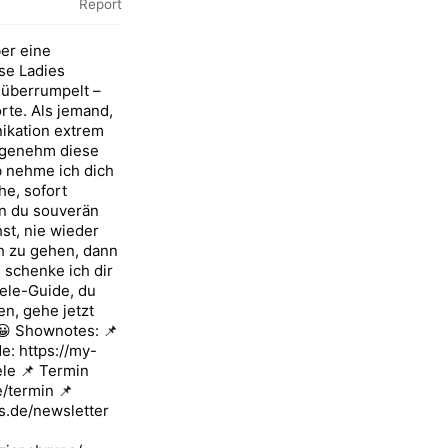
Report
ber eine
ise Ladies
 überrumpelt –
orte. Als jemand,
kation extrem
angenehm diese
 nehme ich dich
he, sofort
en du souverän
st, nie wieder
h zu gehen, dann
 schenke ich dir
ele-Guide, du
en, gehe jetzt
 😀 Shownotes: 📌
e: https://my-
le 📌 Termin
e/termin 📌
es.de/newsletter