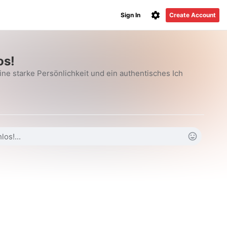
Sign In
Create Account
os!
ine starke Persönlichkeit und ein authentisches Ich