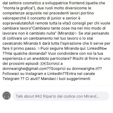
dal settore cosmetico a sviluppatrice frontend (quella che
“monta la grafica”), due ruoli molto diversicome le
competenze acquisite nei precedenti lavori portino
valoreperché il concetto di junior e senior è
sopravvalutatofull remote tutta la vita3 consigli per chi vuole
cambiare lavoro“Cambiano tante cose ma nel mio modo di
lavorare non è cambiato nulla” (Miranda)✨ Se stai pensando
di coltivare un cambiamento nel tuo lavoro o lo stai
cavalcando Miranda ti darà tutta l’ispirazione che ti serve per
fare il primo passo. ✨Puoi seguire Miranda qui: LinkedIN✂️
??Hai qualche domanda? Vuoi condividere con noi la tua
esperienza o un aneddoto particolare? Rischi di finire in uno
dei prossimi episodi :)✉️Scrivici a
donnearighe@gmail.com??Scoprici su donnearighe.it??
Followaci su Instagram e LinkedIn??Entra nel canale
Telegram ?? Ci aiuti? Mandaci i tuoi suggerimenti