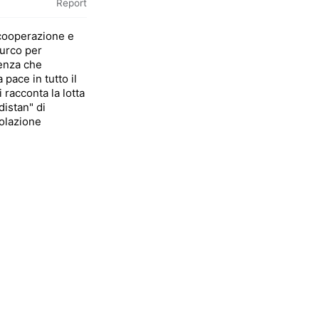
Report
 cooperazione e
turco per
lenza che
 pace in tutto il
racconta la lotta
distan" di
polazione