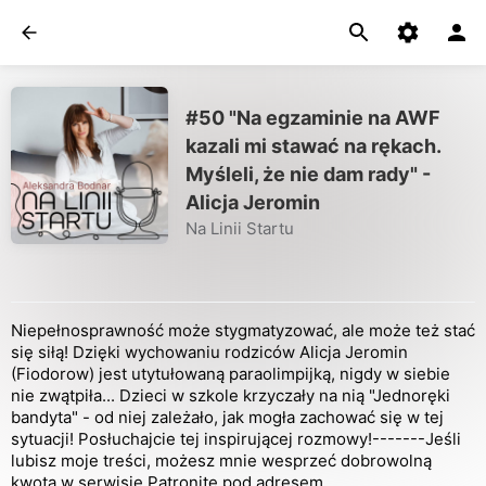
#50 "Na egzaminie na AWF
kazali mi stawać na rękach.
Myśleli, że nie dam rady" -
Alicja Jeromin
Na Linii Startu
Niepełnosprawność może stygmatyzować, ale może też stać
się siłą! Dzięki wychowaniu rodziców Alicja Jeromin
(Fiodorow) jest utytułowaną paraolimpijką, nigdy w siebie
nie zwątpiła... Dzieci w szkole krzyczały na nią "Jednoręki
bandyta" - od niej zależało, jak mogła zachować się w tej
sytuacji! Posłuchajcie tej inspirującej rozmowy!-------Jeśli
lubisz moje treści, możesz mnie wesprzeć dobrowolną
kwotą w serwisie Patronite pod adresem