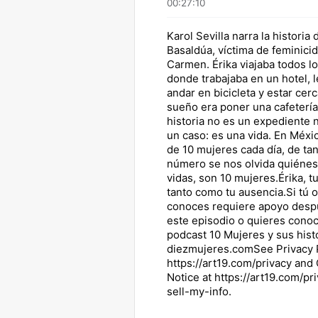
00:27:10
Karol Sevilla narra la historia
Basaldúa, víctima de feminicid
Carmen. Érika viajaba todos lo
donde trabajaba en un hotel, 
andar en bicicleta y estar cerc
sueño era poner una cafetería 
historia no es un expediente 
un caso: es una vida. En Méx
de 10 mujeres cada día, de tan
número se nos olvida quiénes
vidas, son 10 mujeres.Érika, t
tanto como tu ausencia.Si tú 
conoces requiere apoyo desp
este episodio o quieres cono
podcast 10 Mujeres y sus histo
diezmujeres.comSee Privacy P
https://art19.com/privacy and 
Notice at https://art19.com/p
sell-my-info.